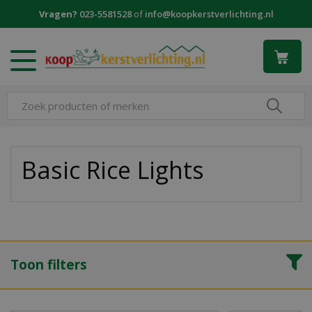
G
Vragen?
023-5581528
of
info@koopkerstverlichting.nl
a
n
a
a
r
c
o
n
t
e
Basic Rice Lights
n
t
Toon filters