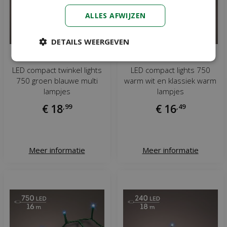
ALLES AFWIJZEN
DETAILS WEERGEVEN
LED compact twinkel lights
LED compact lights 750
750 groen blauwe multi
warm wit en klassiek warm
lampjes
lampjes
€
18
,
99
€
16
,
49
Meer informatie
Meer informatie