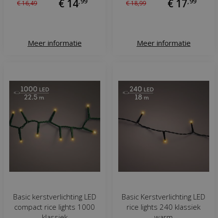
€
14
,
99
€
17
,
99
€
16
,
49
€
18
,
99
Meer informatie
Meer informatie
Basic kerstverlichting LED
Basic Kerstverlichting LED
compact rice lights 1000
rice lights 240 klassiek
klassiek
warm