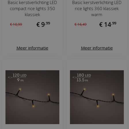
Basic kerstverlichting LED
Basic kerstverlichting LED
compact rice lights 350
rice lights 360 klassiek
klassiek
warm
€
9
,
99
€
14
,
99
€
10
,
99
€
16
,
49
Meer informatie
Meer informatie