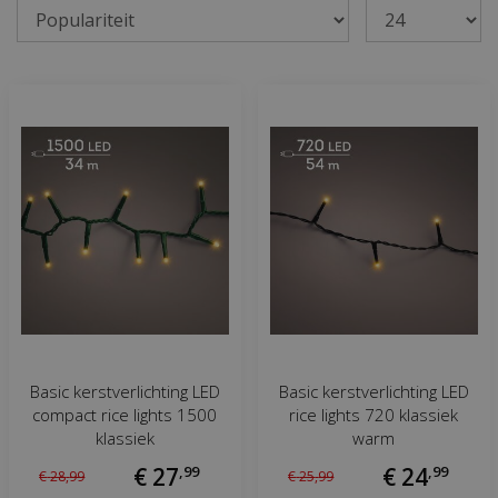
Basic kerstverlichting LED
Basic kerstverlichting LED
compact rice lights 1500
rice lights 720 klassiek
klassiek
warm
€
27
,
99
€
24
,
99
€
28
,
99
€
25
,
99