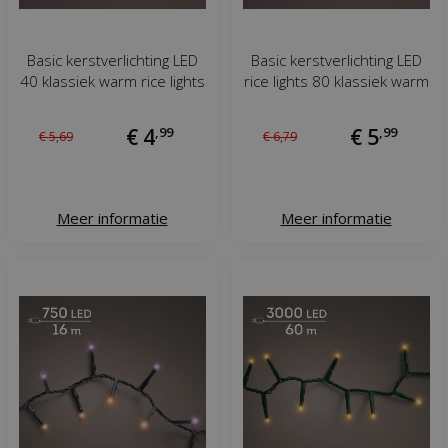
Basic kerstverlichting LED
Basic kerstverlichting LED
40 klassiek warm rice lights
rice lights 80 klassiek warm
€
4
,
99
€
5
,
99
€
5
,
69
€
6
,
79
Meer informatie
Meer informatie