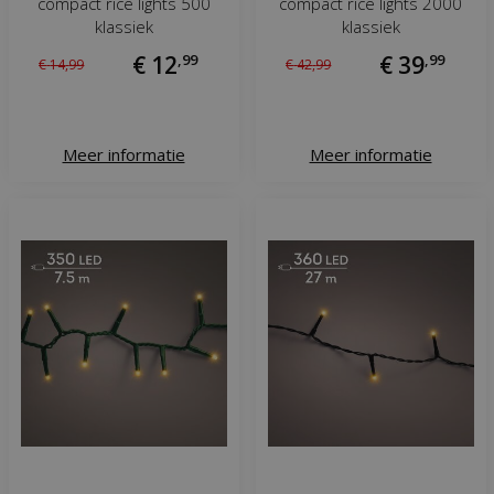
compact rice lights 500
compact rice lights 2000
klassiek
klassiek
€
12
,
99
€
39
,
99
€
14
,
99
€
42
,
99
Meer informatie
Meer informatie