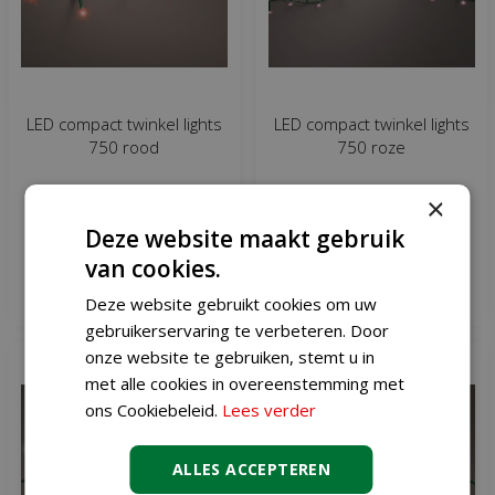
LED compact twinkel lights
LED compact twinkel lights
750 rood
750 roze
×
€
18
,
99
€
18
,
99
Deze website maakt gebruik
van cookies.
Meer informatie
Meer informatie
Deze website gebruikt cookies om uw
gebruikerservaring te verbeteren. Door
onze website te gebruiken, stemt u in
met alle cookies in overeenstemming met
ons Cookiebeleid.
Lees verder
ALLES ACCEPTEREN