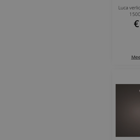
Luca verl
1500
€
Mee