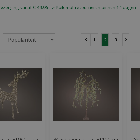
bezorging vanaf € 49,95
Ruilen of retourneren binnen 14 dagen
1
2
3
icro led 960 lamp
Wilgenboom micro led 150 cm
Sn