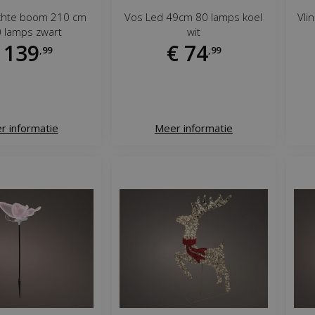
ichte boom 210 cm
Vos Led 49cm 80 lamps koel
Vli
 lamps zwart
wit
139
€
74
,
99
,
99
r informatie
Meer informatie