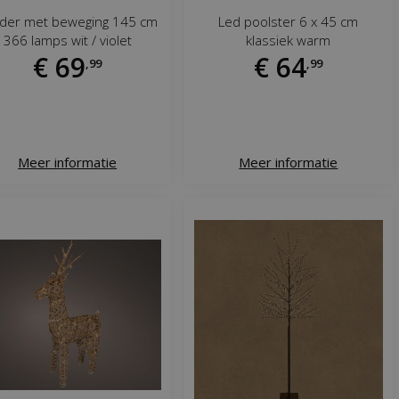
nder met beweging 145 cm
Led poolster 6 x 45 cm
366 lamps wit / violet
klassiek warm
€
69
€
64
,
99
,
99
Meer informatie
Meer informatie