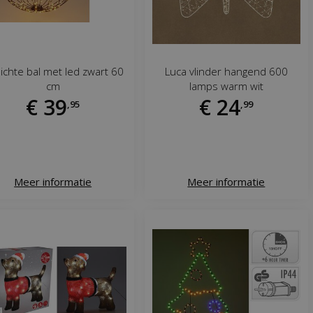
lichte bal met led zwart 60
Luca vlinder hangend 600
cm
lamps warm wit
€
39
€
24
,
95
,
99
Meer informatie
Meer informatie