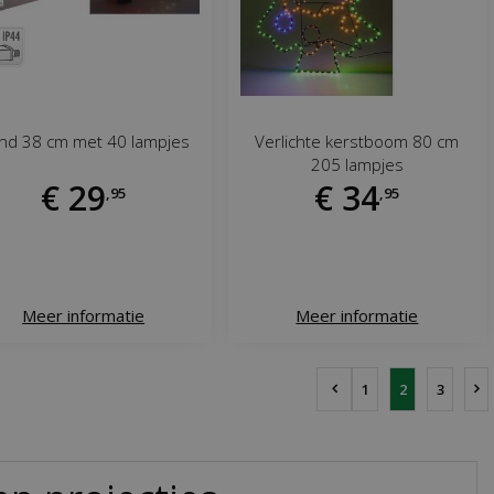
nd 38 cm met 40 lampjes
Verlichte kerstboom 80 cm
205 lampjes
€
29
€
34
,
95
,
95
Meer informatie
Meer informatie
1
2
3