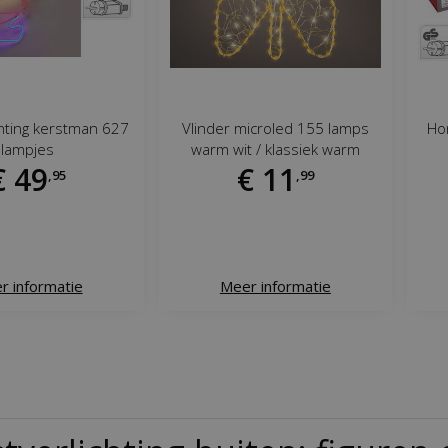
chting kerstman 627
Vlinder microled 155 lamps
Ho
lampjes
warm wit / klassiek warm
€
49
€
11
,
95
,
99
r informatie
Meer informatie