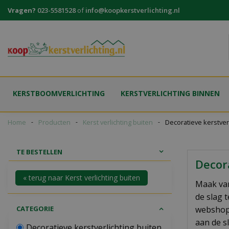
Ga
Vragen?
023-5581528
of
info@koopkerstverlichting.nl
naar
content
KERSTBOOMVERLICHTING
KERSTVERLICHTING BINNEN
Home
Producten
Kerst verlichting buiten
Decoratieve kerstver
TE BESTELLEN
Decora
« terug naar Kerst verlichting buiten
Maak van
de slag t
CATEGORIE
webshop 
aan de s
Decoratieve kerstverlichting buiten