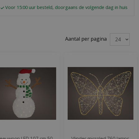
Voor 15:00 uur besteld, doorgaans de volgende dag in huis
Aantal per pagina
eeuwpop LED 107 cm 50
Vlinder microled 760 lamps