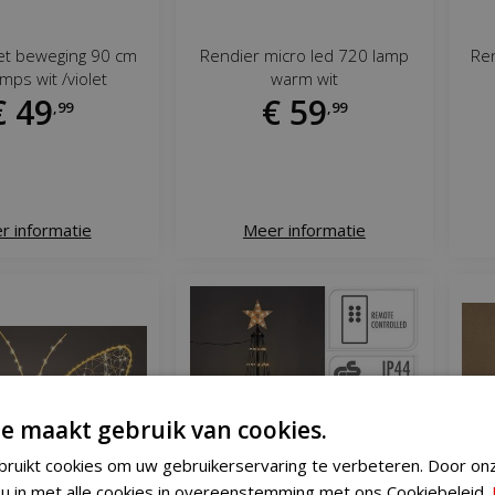
et beweging 90 cm
Rendier micro led 720 lamp
Ren
mps wit /violet
warm wit
€
49
€
59
,
99
,
99
r informatie
Meer informatie
e maakt gebruik van cookies.
ruikt cookies om uw gebruikerservaring te verbeteren. Door on
 u in met alle cookies in overeenstemming met ons Cookiebeleid.