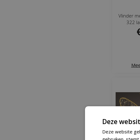
Vlinder m
322 la
Mee
Deze websit
Deze website geb
gebruiken, stemt