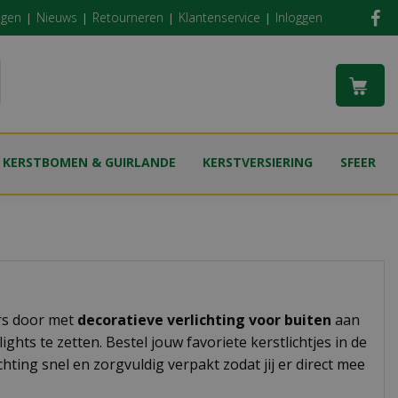
ngen
Nieuws
Retourneren
Klantenservice
Inloggen
KERSTBOMEN & GUIRLANDE
KERSTVERSIERING
SFEER
ers door met
decoratieve verlichting voor buiten
aan
ghts te zetten. Bestel jouw favoriete kerstlichtjes in de
ting snel en zorgvuldig verpakt zodat jij er direct mee