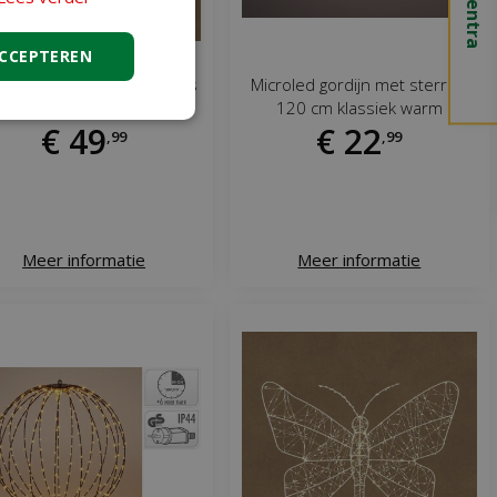
ACCEPTEREN
a ropelight hert 216 lamps
Microled gordijn met sterren
88 cm
120 cm klassiek warm
€
49
€
22
,
99
,
99
Meer informatie
Meer informatie