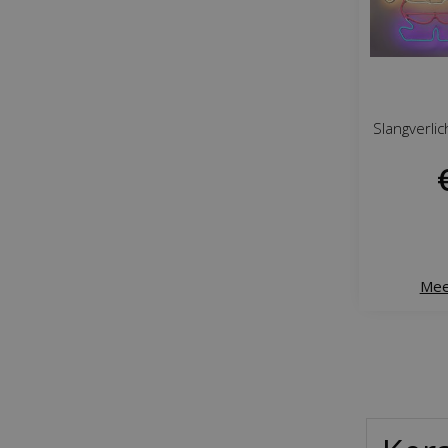
Slangverli
Mee