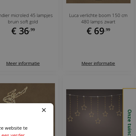
dier microled 45 lampjes
Luca verlichte boom 150 cm
bruin soft gold
480 lamps zwart
€
36
€
69
,
99
,
99
Meer informatie
Meer informatie
×
Onze tuincentra
ze website te
Lees verder