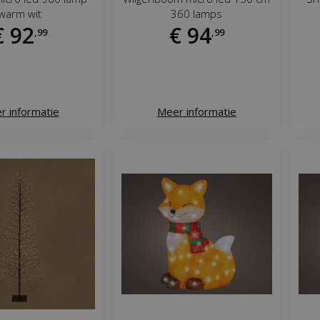
warm wit
360 lamps
€
92
€
94
,
99
,
99
r informatie
Meer informatie