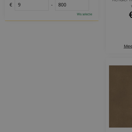
€
-
Wis selectie
Mee