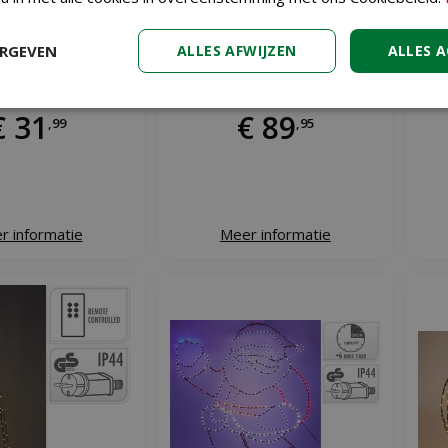
ERGEVEN
ALLES AFWIJZEN
ALLES 
icroled 436 lamps
Verlichte boom 300 cm 550
Luc
 / klassiek warm
LED warm wit
€
31
€
89
,
99
,
95
r informatie
Meer informatie