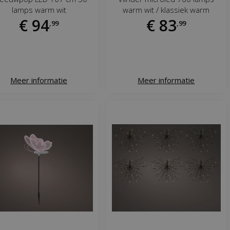
lamps warm wit
warm wit / klassiek warm
€
94
€
83
,
99
,
99
Meer informatie
Meer informatie