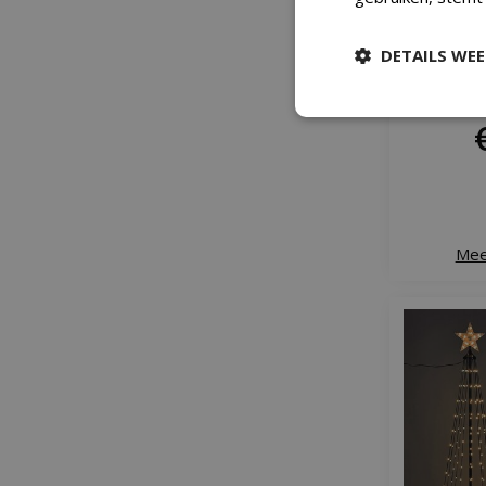
DETAILS WE
Vlinder m
warm wit
Mee