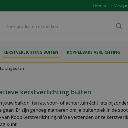
Over ons
Vestigi
KERSTVERLICHTING BUITEN
KOPPELBARE VERLICHTING
lichting buiten
tieve kerstverlichting buiten
 jouw balkon, terras, voor- of achtertuin écht iets bijzond
e gaan. Er zijn genoeg manieren om je buitenplek in de spotli
van KoopKerstverlichting.nl! We verzenden onze kerstverlich
lag kunt.