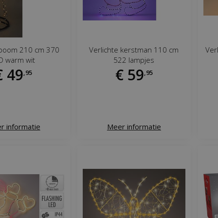
e boom 210 cm 370
Verlichte kerstman 110 cm
Ver
D warm wit
522 lampjes
€
49
€
59
,
95
,
95
r informatie
Meer informatie