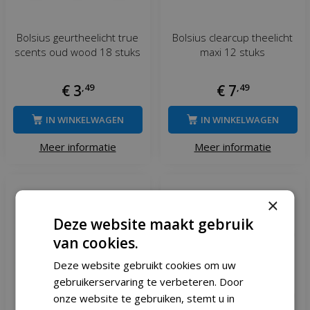
Bolsius geurtheelicht true
Bolsius clearcup theelicht
scents oud wood 18 stuks
maxi 12 stuks
€
3
,
49
€
7
,
49
IN WINKELWAGEN
IN WINKELWAGEN
Meer informatie
Meer informatie
×
Deze website maakt gebruik
van cookies.
Deze website gebruikt cookies om uw
gebruikerservaring te verbeteren. Door
onze website te gebruiken, stemt u in