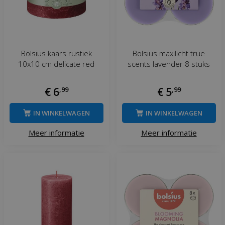
Bolsius kaars rustiek
Bolsius maxilicht true
10x10 cm delicate red
scents lavender 8 stuks
€
6
,
99
€
5
,
99
IN WINKELWAGEN
IN WINKELWAGEN
Meer informatie
Meer informatie