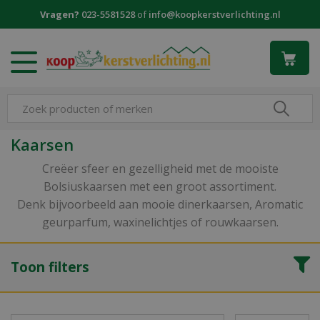
G
Vragen?
023-5581528
of
info@koopkerstverlichting.nl
a
n
a
a
r
c
o
n
Kaarsen
t
e
Creëer sfeer en gezelligheid met de mooiste
n
Bolsiuskaarsen met een groot assortiment.
t
Denk bijvoorbeeld aan mooie dinerkaarsen, Aromatic
geurparfum, waxinelichtjes of rouwkaarsen.
Toon filters