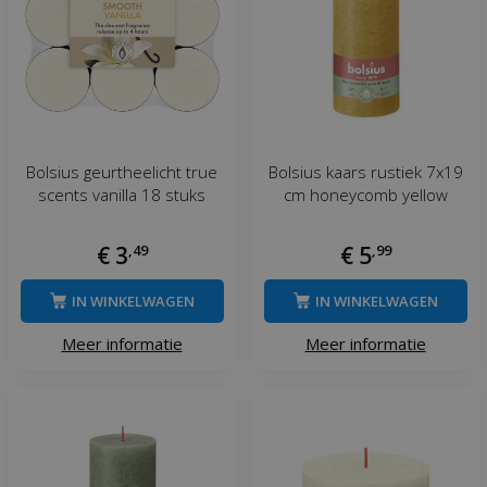
Bolsius geurtheelicht true
Bolsius kaars rustiek 7x19
scents vanilla 18 stuks
cm honeycomb yellow
€
3
,
49
€
5
,
99
IN WINKELWAGEN
IN WINKELWAGEN
Meer informatie
Meer informatie