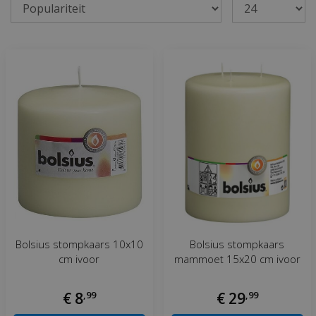
Bolsius stompkaars 10x10
Bolsius stompkaars
cm ivoor
mammoet 15x20 cm ivoor
€
8
,
99
€
29
,
99