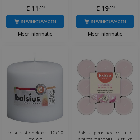
€
11
,
99
€
19
,
99
IN WINKELWAGEN
IN WINKELWAGEN
Meer informatie
Meer informatie
Bolsius stompkaars 10x10
Bolsius geurtheelicht true
cm wit
scents magnolia 18 stuks