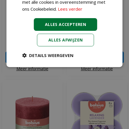
met alle cookies in overeenstemming met
ons Cookiebeleid.
Lees verder
Bolsius geurtheelicht true
Bolsius maxilicht true
ALLES ACCEPTEREN
scents pomegranate 18
scents vanilla 8 stuks
stuks
ALLES AFWIJZEN
€
3
,
49
€
5
,
99
DETAILS WEERGEVEN
IN WINKELWAGEN
IN WINKELWAGEN
Meer informatie
Meer informatie