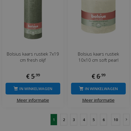
Bolsius kaars rustiek 7x19
Bolsius kaars rustiek
cm fresh olijf
10x10 cm soft pearl
€
5
,
99
€
6
,
99
IN WINKELWAGEN
IN WINKELWAGEN
Meer informatie
Meer informatie
1
2
3
4
5
6
10