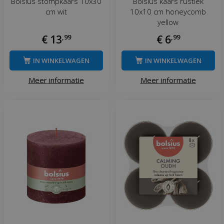
Bolsius stompkaars 10x30
Bolsius kaars rustiek
cm wit
10x10 cm honeycomb
yellow
€
13
,
99
€
6
,
99
IN WINKELWAGEN
IN WINKELWAGEN
Meer informatie
Meer informatie