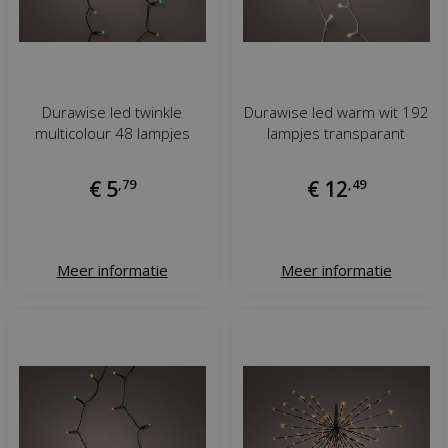
Durawise led twinkle
Durawise led warm wit 192
multicolour 48 lampjes
lampjes transparant
€
5
,
79
€
12
,
49
Meer informatie
Meer informatie