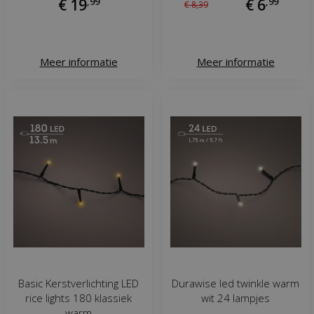
€
19
,
99
€
6
,
99
€
8
,
39
Meer informatie
Meer informatie
Basic Kerstverlichting LED
Durawise led twinkle warm
rice lights 180 klassiek
wit 24 lampjes
warm