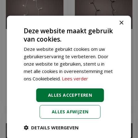
×
Deze website maakt gebruik
van cookies.
Deze website gebruikt cookies om uw
Durawise led warm wit 48
Durawise led twinkle
gebruikerservaring te verbeteren. Door
lampjes transparant
multicolour 96 lampjes
onze website te gebruiken, stemt u in
met alle cookies in overeenstemming met
€
5
,
79
€
8
,
19
ons Cookiebeleid.
Lees verder
ALLES ACCEPTEREN
Meer informatie
Meer informatie
ALLES AFWIJZEN
DETAILS WEERGEVEN