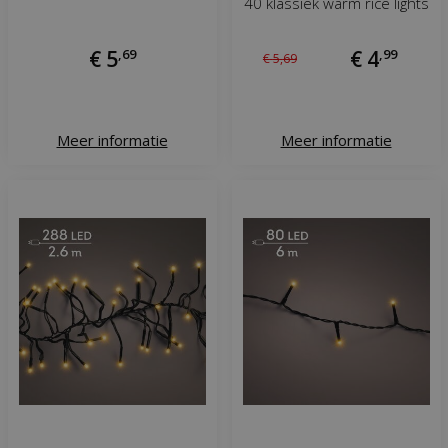
40 klassiek warm rice lights
€
5
,
69
€
4
,
99
€
5
,
69
Meer informatie
Meer informatie