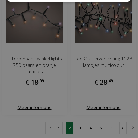
LED compact twinkel lights
Led Clusterverlichting 1128
750 paars en oranje
lampjes multicolour
lampjes
€
18
,
99
€
28
,
49
Meer informatie
Meer informatie
1
2
3
4
5
6
8