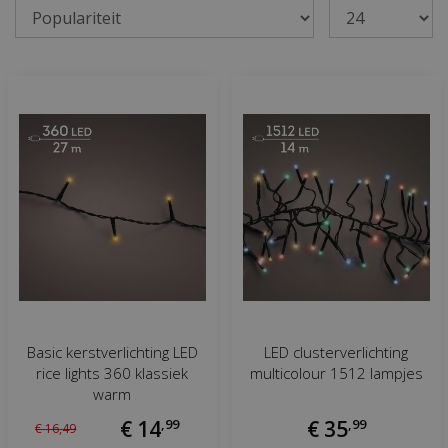
Basic kerstverlichting LED
LED clusterverlichting
rice lights 360 klassiek
multicolour 1512 lampjes
warm
€
14
,
99
€
35
,
99
€
16
,
49