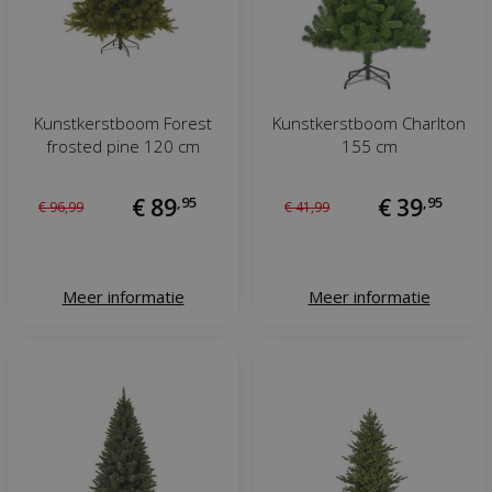
Kunstkerstboom Forest
Kunstkerstboom Charlton
frosted pine 120 cm
155 cm
€
89
,
95
€
39
,
95
€
96
,
99
€
41
,
99
Meer informatie
Meer informatie