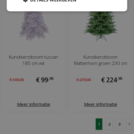
Kunstkerstboom tuscan
Kunstkerstboom
185 cm wit
Matterhorn groen 230 cm
€
99
,
95
€
224
,
95
€
109
,
00
€
279
,
00
Meer informatie
Meer informatie
1
2
3