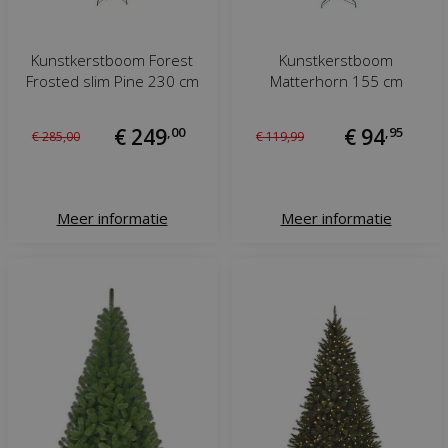
Kunstkerstboom Forest
Kunstkerstboom
Frosted slim Pine 230 cm
Matterhorn 155 cm
€
249
,
00
€
94
,
95
€
285
,
00
€
119
,
99
Meer informatie
Meer informatie