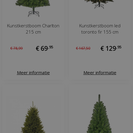
Kunstkerstboom Charlton
Kunstkerstboom led
215 cm
toronto fir 155 cm
€
69
,
95
€
129
,
95
€
78
,
99
€
167
,
50
Meer informatie
Meer informatie