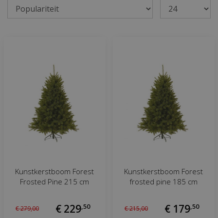
Kunstkerstboom Forest
Kunstkerstboom Forest
Frosted Pine 215 cm
frosted pine 185 cm
€
229
,
50
€
179
,
50
€
279
,
00
€
215
,
00