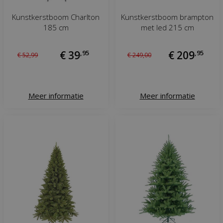
Kunstkerstboom Charlton
Kunstkerstboom brampton
185 cm
met led 215 cm
€
39
,
95
€
209
,
95
€
52
,
99
€
249
,
00
Meer informatie
Meer informatie