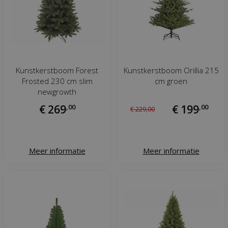
Kunstkerstboom Forest
Kunstkerstboom Orillia 215
Frosted 230 cm slim
cm groen
newgrowth
€
269
,
00
€
199
,
00
€
229
,
00
Meer informatie
Meer informatie