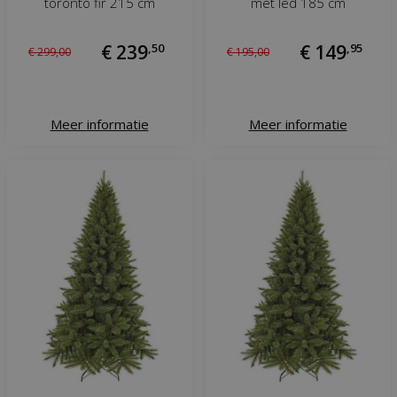
toronto fir 215 cm
met led 185 cm
€
239
,
50
€
149
,
95
€
299
,
00
€
195
,
00
Meer informatie
Meer informatie