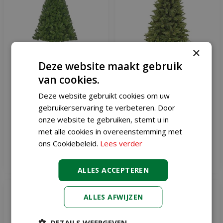
×
Deze website maakt gebruik
van cookies.
Kunstkerstboom charlton
Kunstkerstboom Forest
120 cm
Frosted slim Pine 155 cm
Deze website gebruikt cookies om uw
gebruikerservaring te verbeteren. Door
€
29
,
95
€
109
,
00
onze website te gebruiken, stemt u in
€
31
,
99
€
125
,
00
met alle cookies in overeenstemming met
ons Cookiebeleid.
Lees verder
Meer informatie
Meer informatie
ALLES ACCEPTEREN
ALLES AFWIJZEN
DETAILS WEERGEVEN