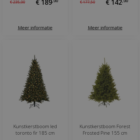
€
189
,
00
€
142
,
00
€
235
,
00
€
177
,
50
Meer informatie
Meer informatie
Kunstkerstboom led
Kunstkerstboom Forest
toronto fir 185 cm
Frosted Pine 155 cm