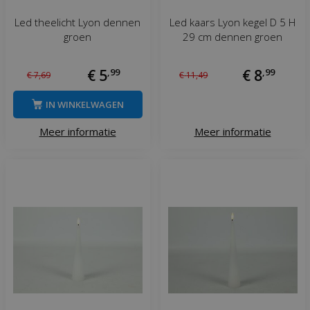
Led theelicht Lyon dennen
Led kaars Lyon kegel D 5 H
groen
29 cm dennen groen
€
5
,
99
€
8
,
99
€
7
,
69
€
11
,
49
IN WINKELWAGEN
Meer informatie
Meer informatie