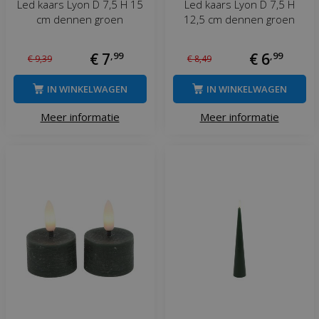
Led kaars Lyon D 7,5 H 15
Led kaars Lyon D 7,5 H
cm dennen groen
12,5 cm dennen groen
€
7
,
99
€
6
,
99
€
9
,
39
€
8
,
49
IN WINKELWAGEN
IN WINKELWAGEN
Meer informatie
Meer informatie