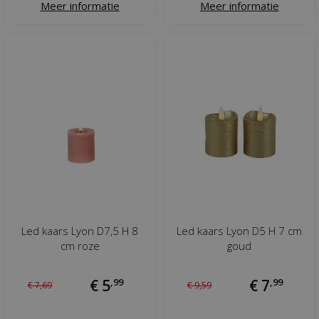
Meer informatie
Meer informatie
Led kaars Lyon D7,5 H 8
Led kaars Lyon D5 H 7 cm
cm roze
goud
€
5
,
99
€
7
,
99
€
7
,
69
€
9
,
59