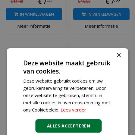
€
7
€
7
€
11
,
49
€
10
,
99
IN WINKELWAGEN
IN WINKELWAGEN
Meer informatie
Meer informatie
×
Deze website maakt gebruik
van cookies.
Deze website gebruikt cookies om uw
gebruikerservaring te verbeteren. Door
onze website te gebruiken, stemt u in
met alle cookies in overeenstemming met
ons Cookiebeleid.
Lees verder
Led theelicht Lyon rood
Dinerkaars led Lyon 15 cm
ALLES ACCEPTEREN
dennen groen