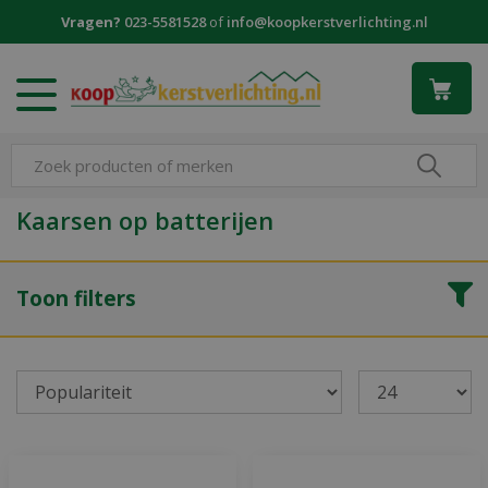
G
Vragen?
023-5581528
of
info@koopkerstverlichting.nl
a
n
a
a
r
c
o
n
Kaarsen op batterijen
t
e
n
Toon filters
t