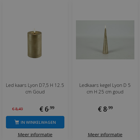
Led kaars Lyon D7,5 H 12.5
Ledkaars kegel Lyon D 5
cm Goud
cm H 25 cm goud
€
6
,
99
€
8
,
99
€
8
,
49
IN WINKELWAGEN
Meer informatie
Meer informatie