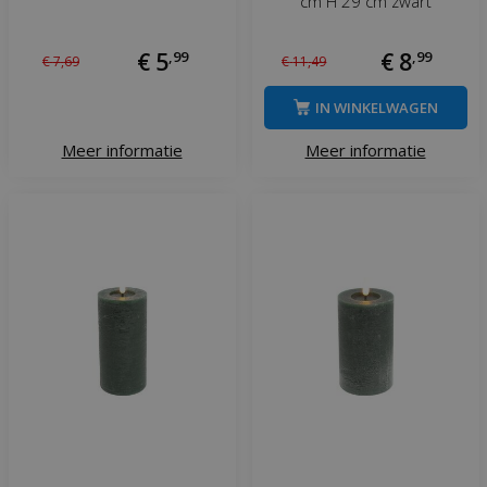
cm H 29 cm zwart
€
5
,
99
€
8
,
99
€
7
,
69
€
11
,
49
IN WINKELWAGEN
Meer informatie
Meer informatie