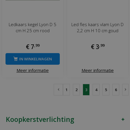
Ledkaars kegel Lyon D 5
Led fles kaars vlam Lyon D
cm H 25 cm rood
2,2 cm H 10 cm goud
€
7
,
99
€
3
,
99
IN WINKELWAGEN
Meer informatie
Meer informatie
1
2
3
4
5
6
Koopkerstverlichting