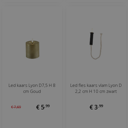
Led kaars Lyon D7,5 H 8
Led fles kaars vlam Lyon D
cm Goud
2,2 cm H 10 cm zwart
€
5
,
99
€
3
,
99
€
7
,
69