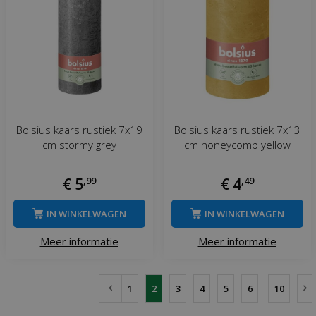
Bolsius kaars rustiek 7x19
Bolsius kaars rustiek 7x13
cm stormy grey
cm honeycomb yellow
€
5
,
99
€
4
,
49
IN WINKELWAGEN
IN WINKELWAGEN
Meer informatie
Meer informatie
1
2
3
4
5
6
10