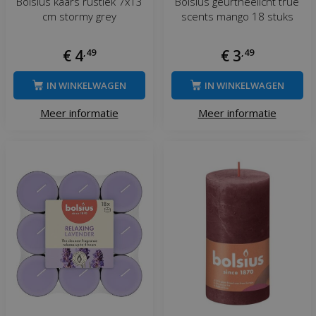
Bolsius kaars rustiek 7x13
Bolsius geurtheelicht true
cm stormy grey
scents mango 18 stuks
€
4
,
49
€
3
,
49
IN WINKELWAGEN
IN WINKELWAGEN
Meer informatie
Meer informatie