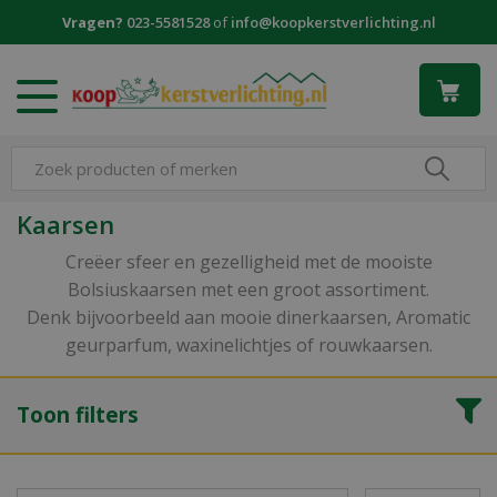
G
Vragen?
023-5581528
of
info@koopkerstverlichting.nl
a
n
a
a
r
c
o
n
Kaarsen
t
e
Creëer sfeer en gezelligheid met de mooiste
n
Bolsiuskaarsen met een groot assortiment.
t
Denk bijvoorbeeld aan mooie dinerkaarsen, Aromatic
geurparfum, waxinelichtjes of rouwkaarsen.
Toon filters