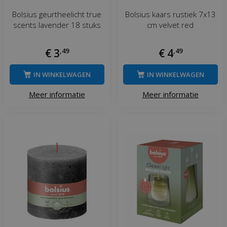
Bolsius geurtheelicht true
Bolsius kaars rustiek 7x13
scents lavender 18 stuks
cm velvet red
€
3
,
49
€
4
,
49
IN WINKELWAGEN
IN WINKELWAGEN
Meer informatie
Meer informatie