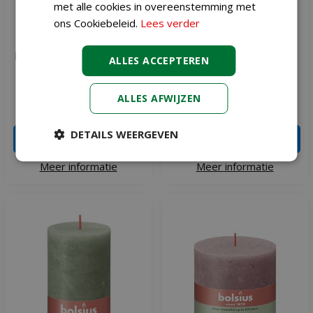
met alle cookies in overeenstemming met
ons Cookiebeleid.
Lees verder
Bolsius kaars rustiek shine
Bolsius kaars rustiek
ALLES ACCEPTEREN
10x10 cm taupe
10x10 cm blossom roze
ALLES AFWIJZEN
€
6
,
99
€
6
,
99
DETAILS WEERGEVEN
IN WINKELWAGEN
IN WINKELWAGEN
Meer informatie
Meer informatie