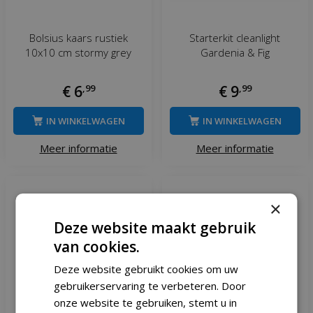
Bolsius kaars rustiek
Starterkit cleanlight
10x10 cm stormy grey
Gardenia & Fig
€
6
,
99
€
9
,
99
IN WINKELWAGEN
IN WINKELWAGEN
Meer informatie
Meer informatie
×
Deze website maakt gebruik
van cookies.
Deze website gebruikt cookies om uw
gebruikerservaring te verbeteren. Door
onze website te gebruiken, stemt u in