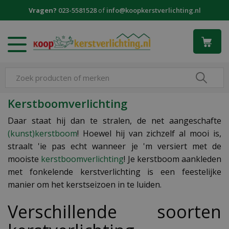
G
Vragen?
023-5581528
of
info@koopkerstverlichting.nl
a
n
a
a
r
c
o
n
Kerstboomverlichting
t
e
Daar staat hij dan te stralen, de net aangeschafte
n
(kunst)kerstboom
! Hoewel hij van zichzelf al mooi is,
t
straalt 'ie pas echt wanneer je 'm versiert met de
mooiste
kerstboomverlichting
! Je kerstboom aankleden
met fonkelende kerstverlichting is een feestelijke
manier om het kerstseizoen in te luiden.
Verschillende soorten