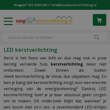
G
Vragen?
023-5581528
of
info@koopkerstverlichting.nl
a
n
a
a
r
c
o
n
LED kerstverlichting
t
e
Kerst is het feest van licht en dus mag ook in jouw
n
kerstig versierde huis
kerstverlichting
zeker niet
t
ontbreken. Zowel binnen als buiten
steelt kerstverlichting de show, dus uitpakken mag. En
ben je bang dat kerstverlichting zorgt voor een enorme
verhoging van de energierekening? Dankzij LED
kerstverlichting hoef je je daar absoluut geen zorgen
om te maken. Uit onderzoek blijkt dat, wanneer je
een boom met zo'n zes- á zevenhonderd LED-lichtjes