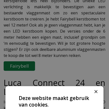
kerstperiode iets heel bijzonders. De unieke LED
verlichting is makkelijk te bevestigen aan een
bestaande vlaggenmast om zo een spectaculaire
kerstboom te creëren. Je hebt Fairybell kerstbomen tot
wel 12 meter! Ook als je geen vlaggenmast hebt, kan je
een LED kerstboom kopen. De versies onder de 6
meter hebben een eigen mast, inclusief grondpin om
‘m eenvoudig te bevestigen. Wil je tot grotere hoogte
stijgen? Er zijn ook deelbare aluminium vlaggenmasten
te koop die tot wel 8 meter kunnen reiken.
Fairybell
Luca Connect 24 en
Lumineo
×
Deze website maakt gebruik
In ons uitgebreide assortiment vind je LED
van cookies.
kerstverlichting in veel soorten en maten, zowel voor