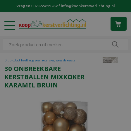
G
Vragen?
023-5581528
of
info@koopkerstverlichting.nl
a
n
a
a
r
c
o
n
t
Dit product heeft nog geen recensies, wees de eerste
e
30 ONBREEKBARE
n
KERSTBALLEN MIXKOKER
t
KARAMEL BRUIN