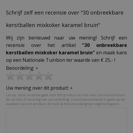
Schrijf zelf een recensie over "30 onbreekbare
kerstballen mixkoker karamel bruin"
Wij zijn benieuwd naar uw mening! Schrijf een
recensie over het artikel
"30 onbreekbare
kerstballen mixkoker karamel bruin"
en maak kans
op een Nationale Tuinbon ter waarde van € 25,- !
Beoordeling:
*
Uw mening over dit product:
*
Let op: deze recensie gaat over het product en niet over ons tuincentrum,
de service of levering van uw bestelling. U kunt bijvoorbeeld in gaan op de
kwaliteit van het product, de look & feel en belangrijke eigenschappen.