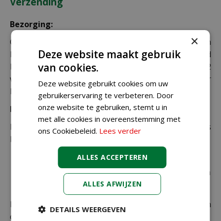
Verzending
Bezorging:
×
Om uw bestelling goed en veilig bij u thuis te laten
Deze website maakt gebruik
bezorgen maken wij gebruik van PostNL. De levertijd
van cookies.
bedraagt doorgaans tussen de 1 en 2
werkdagen. Deze bezorgtijd geldt zowel voor
Deze website gebruikt cookies om uw
Nederland als België.
gebruikerservaring te verbeteren. Door
onze website te gebruiken, stemt u in
Bezorgkosten Nederland:
met alle cookies in overeenstemming met
Bestellingen van € 49,95 of meer verzenden wij gratis
ons Cookiebeleid.
Lees verder
binnen Nederland.
ALLES ACCEPTEREN
€ 6,99 voor bestellingen onder € 49,95 voor de
rest van de producten die via pakketpost worden
verzonden.
ALLES AFWIJZEN
De juiste verzendkosten worden in de laatste stap van
DETAILS WEERGEVEN
de winkelwagen berekend.