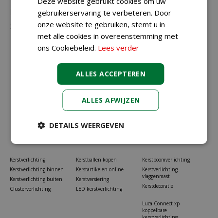
Deze website gebruikt cookies om uw
Neem gerust contact met ons op via
023-
gebruikerservaring te verbeteren. Door
onze website te gebruiken, stemt u in
5581528
of
info@koopkerstverlichting.nl
met alle cookies in overeenstemming met
ons Cookiebeleid.
Lees verder
ALLES ACCEPTEREN
ALLES AFWIJZEN
DETAILS WEERGEVEN
Kerstverlichting
Kerstballen kopen
Kerstboomverlichting
Kerstverlichting binnen
Kerstartikelen online
Kerstverlichting
vlaggenmast
Kerstverlichting buiten
Kerstversiering
Kerstdecoratie
Clusterverlichting
LED kerstverlichting
Luca Connect xp
koppelbare
kerstverlichting