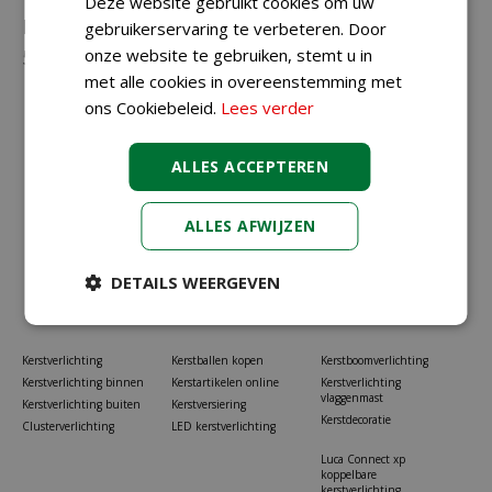
Deze website gebruikt cookies om uw
Neem gerust contact met ons op via
023-
gebruikerservaring te verbeteren. Door
onze website te gebruiken, stemt u in
5581528
of
info@koopkerstverlichting.nl
met alle cookies in overeenstemming met
ons Cookiebeleid.
Lees verder
ALLES ACCEPTEREN
ALLES AFWIJZEN
DETAILS WEERGEVEN
Kerstverlichting
Kerstballen kopen
Kerstboomverlichting
Kerstverlichting binnen
Kerstartikelen online
Kerstverlichting
vlaggenmast
Kerstverlichting buiten
Kerstversiering
Kerstdecoratie
Clusterverlichting
LED kerstverlichting
Luca Connect xp
koppelbare
kerstverlichting