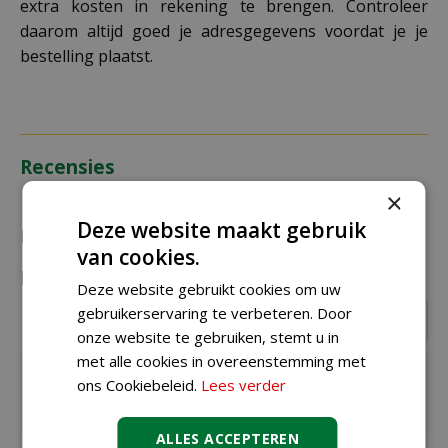
extra kosten in rekening te brengen. Controleer
daarom altijd goed je adresgegevens voordat je je
bestelling plaatst.
Recensies
×
Deze website maakt gebruik
Recensies over "Basic kerstverlichting LED rice
van cookies.
lights 480 klassiek warm"
Deze website gebruikt cookies om uw
gebruikerservaring te verbeteren. Door
Schrijf een recensie
onze website te gebruiken, stemt u in
met alle cookies in overeenstemming met
Geschreven door
Johan
uit Almere op
ons Cookiebeleid.
Lees verder
29-11-18
ALLES ACCEPTEREN