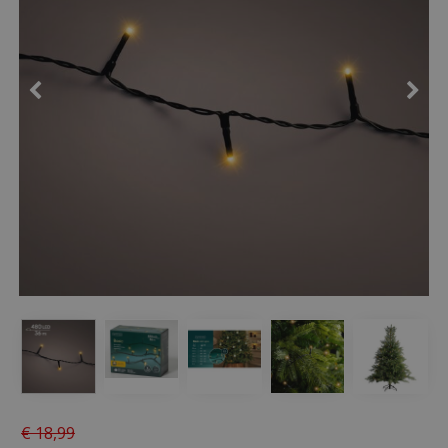
€
18
,
99