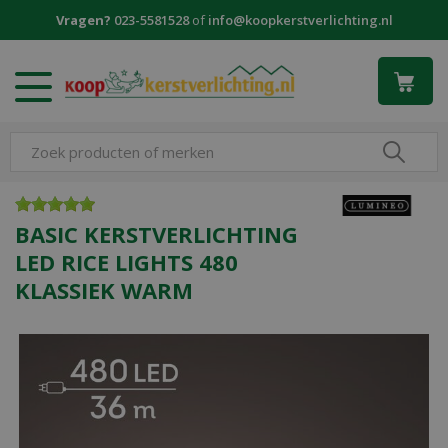
G
Vragen?
023-5581528
of
info@koopkerstverlichting.nl
a
n
a
a
r
c
o
n
t
e
BASIC KERSTVERLICHTING
n
LED RICE LIGHTS 480
t
KLASSIEK WARM