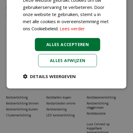
Neem gerust contact met ons op via
023-
gebruikerservaring te verbeteren. Door
onze website te gebruiken, stemt u in
5581528
of
info@koopkerstverlichting.nl
met alle cookies in overeenstemming met
ons Cookiebeleid.
Lees verder
ALLES ACCEPTEREN
ALLES AFWIJZEN
DETAILS WEERGEVEN
Kerstverlichting
Kerstballen kopen
Kerstboomverlichting
Kerstverlichting binnen
Kerstartikelen online
Kerstverlichting
vlaggenmast
Kerstverlichting buiten
Kerstversiering
Kerstdecoratie
Clusterverlichting
LED kerstverlichting
Luca Connect xp
koppelbare
kerstverlichting