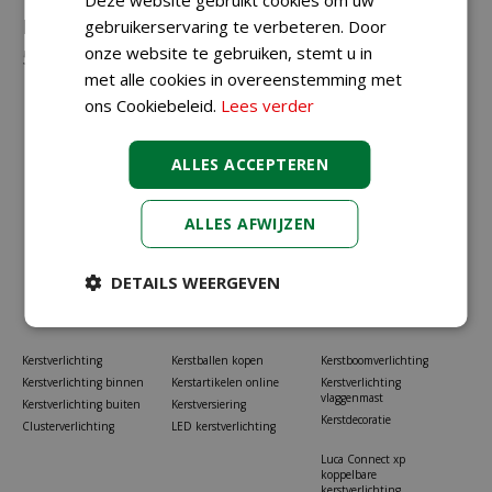
Neem gerust contact met ons op via
023-
gebruikerservaring te verbeteren. Door
onze website te gebruiken, stemt u in
5581528
of
info@koopkerstverlichting.nl
met alle cookies in overeenstemming met
ons Cookiebeleid.
Lees verder
ALLES ACCEPTEREN
ALLES AFWIJZEN
DETAILS WEERGEVEN
Kerstverlichting
Kerstballen kopen
Kerstboomverlichting
Kerstverlichting binnen
Kerstartikelen online
Kerstverlichting
vlaggenmast
Kerstverlichting buiten
Kerstversiering
Kerstdecoratie
Clusterverlichting
LED kerstverlichting
Luca Connect xp
koppelbare
kerstverlichting