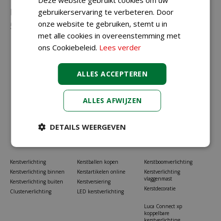
Neem gerust contact met ons op via
023-
gebruikerservaring te verbeteren. Door
onze website te gebruiken, stemt u in
5581528
of
info@koopkerstverlichting.nl
met alle cookies in overeenstemming met
ons Cookiebeleid.
Lees verder
ALLES ACCEPTEREN
ALLES AFWIJZEN
DETAILS WEERGEVEN
Kerstverlichting
Kerstballen kopen
Kerstboomverlichting
Kerstverlichting binnen
Kerstartikelen online
Kerstverlichting
vlaggenmast
Kerstverlichting buiten
Kerstversiering
Kerstdecoratie
Clusterverlichting
LED kerstverlichting
Luca Connect xp
koppelbare
kerstverlichting