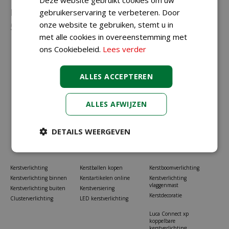
Neem gerust contact met ons op via
023-
gebruikerservaring te verbeteren. Door
onze website te gebruiken, stemt u in
5581528
of
info@koopkerstverlichting.nl
met alle cookies in overeenstemming met
ons Cookiebeleid.
Lees verder
ALLES ACCEPTEREN
ALLES AFWIJZEN
DETAILS WEERGEVEN
Kerstverlichting
Kerstballen kopen
Kerstboomverlichting
Kerstverlichting binnen
Kerstartikelen online
Kerstverlichting
vlaggenmast
Kerstverlichting buiten
Kerstversiering
Kerstdecoratie
Clusterverlichting
LED kerstverlichting
Luca Connect xp
koppelbare
kerstverlichting