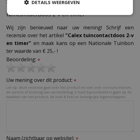
Schrijf zelf een recensie over "Calex
DETAILS WEERGEVEN
tuincontactdoos 2-v en timer"
Wij zijn benieuwd naar uw mening! Schrijf een
recensie over het artikel
"Calex tuincontactdoos 2-v
en timer"
en maak kans op een Nationale Tuinbon
ter waarde van € 25,- !
Beoordeling:
*
Uw mening over dit product:
*
Let op: deze recensie gaat over het product en niet over ons tuincentrum,
de service of levering van uw bestelling. U kunt bijvoorbeeld in gaan op de
kwaliteit van het product, de look & feel en belangrijke eigenschappen.
Naam (zichtbaar op website):
*