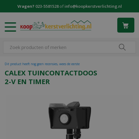
G
Vragen?
023-5581528
of
info@koopkerstverlichting.nl
a
n
a
a
r
c
o
n
t
Dit product heeft nog geen recensies, wees de eerste
e
CALEX TUINCONTACTDOOS
n
2-V EN TIMER
t