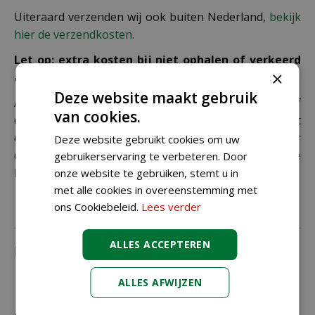
Uiteraard verzenden wij ook buiten Nederland,
bekijk
hier de verzendkosten.
Let op: extra kosten bij niet ophalen of verkeerd
×
adres
Deze website maakt gebruik
Als je je pakket niet ophaalt bij een PostNL-punt of
van cookies.
een verkeerd afleveradres invult, zijn wij genoodzaakt
extra kosten in rekening te brengen. Controleer
Deze website gebruikt cookies om uw
daarom altijd goed je adresgegevens voordat je je
gebruikerservaring te verbeteren. Door
bestelling plaatst.
onze website te gebruiken, stemt u in
met alle cookies in overeenstemming met
ons Cookiebeleid.
Lees verder
ALLES ACCEPTEREN
Recensies
ALLES AFWIJZEN