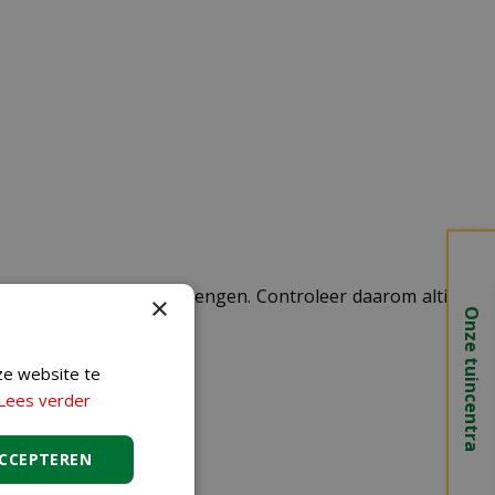
 kosten in rekening te brengen. Controleer daarom altijd
×
Onze tuincentra
ze website te
Lees verder
ACCEPTEREN