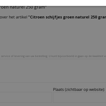
 groen naturel 250 gram"
over het artikel
"Citroen schijfjes groen naturel 250 gr
service of levering van uw bestelling. U kunt bijvoorbeeld in gaan op de kwaliteit 
Plaats (zichtbaar op website):