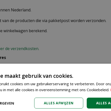
binnen Nederland.
st van de producten die via pakketpost worden verzonden.
 de winkelwagen berekend.
ier de verzendkosten.
res
n verkeerd afleveradres invult, zijn wij genoodzaakt extra
e maakt gebruik van cookies.
ruikt cookies om uw gebruikerservaring te verbeteren. Door on
 u in met alle cookies in overeenstemming met ons Cookiebeleid.
ERGEVEN
ALLES AFWIJZEN
ALLES 