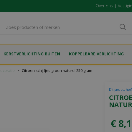
Over ons
Vestigi
KERSTVERLICHTING BUITEN
KOPPELBARE VERLICHTING
ecoratie
Citroen schijfjes groen naturel 250 gram
Dit product heef
CITROE
NATUR
€
8
,
1