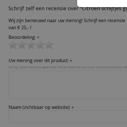
Schrijf zelf een recensie over "Citroen schijfjes
Wij zijn benieuwd naar uw mening! Schrijf een recensie 
van € 25,- !
Beoordeling:
*
Uw mening over dit product:
*
Let op: deze recensie gaat over het product en niet over ons tuincentrum, de 
Naam (zichtbaar op website):
*