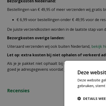
Bezorgkosten Nederland:
Bestellingen van € 49,95 of meer verzenden wij gratis 
€ 6,99 voor bestellingen onder € 49,95 voor de re
De juiste verzendkosten worden in de laatste stap van
Bezorgkosten overige landen:
Uiteraard verzenden wij ook buiten Nederland,
bekijk h
Let op: extra kosten bij niet ophalen of verkeerd ad
Als je je pakket niet ophaalt bij een PostNL-punt of ee
goed je adresgegevens voordat je je bestelling plaatst.
Deze websit
Deze website geb
gebruiken, stemt
Recensies
DETAILS WE