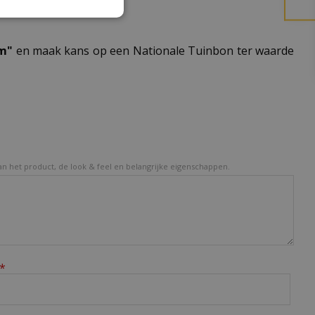
am"
en maak kans op een Nationale Tuinbon ter waarde
van het product, de look & feel en belangrijke eigenschappen.
*