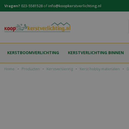
Ga
Vragen?
023-5581528
of
info@koopkerstverlichting.nl
naar
content
KERSTBOOMVERLICHTING
KERSTVERLICHTING BINNEN
Home
Producten
Kerstversiering
Kerst hobby materialen
D