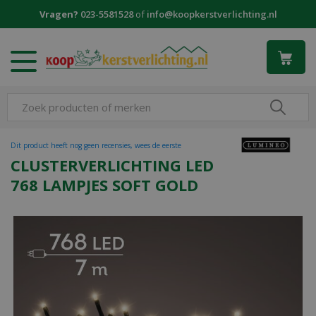
G
Vragen?
023-5581528
of
info@koopkerstverlichting.nl
a
n
a
a
r
c
o
n
t
Dit product heeft nog geen recensies, wees de eerste
e
CLUSTERVERLICHTING LED
n
768 LAMPJES SOFT GOLD
t