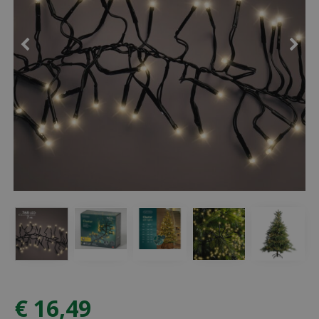
€
16
,
49