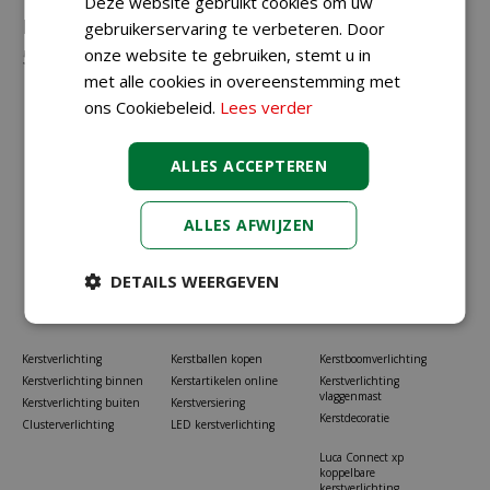
Deze website gebruikt cookies om uw
Neem gerust contact met ons op via
023-
gebruikerservaring te verbeteren. Door
onze website te gebruiken, stemt u in
5581528
of
info@koopkerstverlichting.nl
met alle cookies in overeenstemming met
ons Cookiebeleid.
Lees verder
ALLES ACCEPTEREN
ALLES AFWIJZEN
DETAILS WEERGEVEN
Kerstverlichting
Kerstballen kopen
Kerstboomverlichting
Kerstverlichting binnen
Kerstartikelen online
Kerstverlichting
vlaggenmast
Kerstverlichting buiten
Kerstversiering
Kerstdecoratie
Clusterverlichting
LED kerstverlichting
Luca Connect xp
koppelbare
kerstverlichting