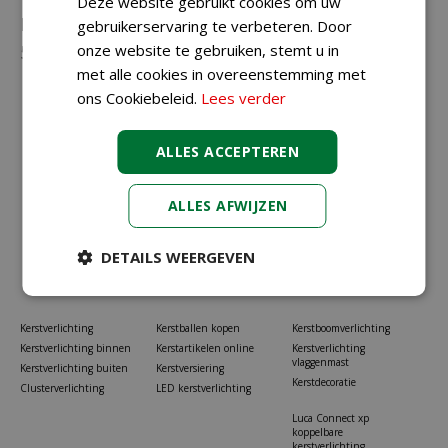
Deze website gebruikt cookies om uw
Neem gerust contact met ons op via
023-
gebruikerservaring te verbeteren. Door
onze website te gebruiken, stemt u in
5581528
of
info@koopkerstverlichting.nl
met alle cookies in overeenstemming met
ons Cookiebeleid.
Lees verder
ALLES ACCEPTEREN
ALLES AFWIJZEN
DETAILS WEERGEVEN
Kerstverlichting
Kerstballen kopen
Kerstboomverlichting
Kerstverlichting binnen
Kerstartikelen online
Kerstverlichting
vlaggenmast
Kerstverlichting buiten
Kerstversiering
Kerstdecoratie
Clusterverlichting
LED kerstverlichting
Luca Connect xp
koppelbare
kerstverlichting