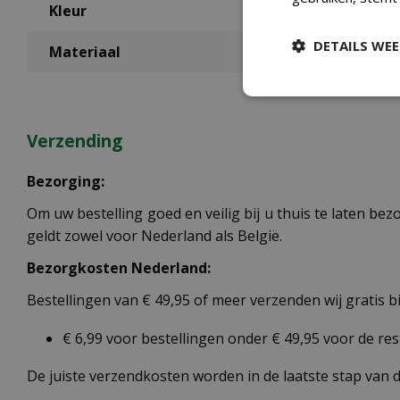
Kleur
DETAILS WE
Materiaal
Verzending
Bezorging:
Om uw bestelling goed en veilig bij u thuis te laten b
geldt zowel voor Nederland als België.
Bezorgkosten Nederland:
Bestellingen van € 49,95 of meer verzenden wij gratis 
€ 6,99 voor bestellingen onder € 49,95 voor de re
De juiste verzendkosten worden in de laatste stap van