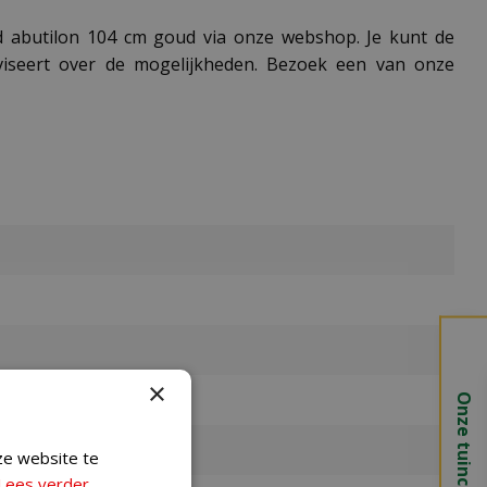
d abutilon 104 cm goud via onze webshop. Je kunt de
viseert over de mogelijkheden. Bezoek een van onze
×
Onze tuincentra
ze website te
Lees verder