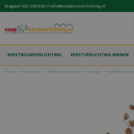
Ga
Vragen?
023-5581528
of
info@koopkerstverlichting.nl
naar
content
KERSTBOOMVERLICHTING
KERSTVERLICHTING BINNEN
Home
Producten
Sfeer & interieur
Interieur
Kunstbloeme