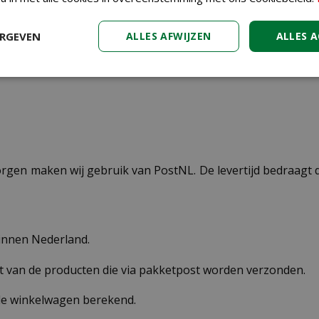
goud
ERGEVEN
ALLES AFWIJZEN
ALLES 
kunstmatige zijde
ezorgen maken wij gebruik van PostNL. De levertijd bedraag
binnen Nederland.
st van de producten die via pakketpost worden verzonden.
 de winkelwagen berekend.