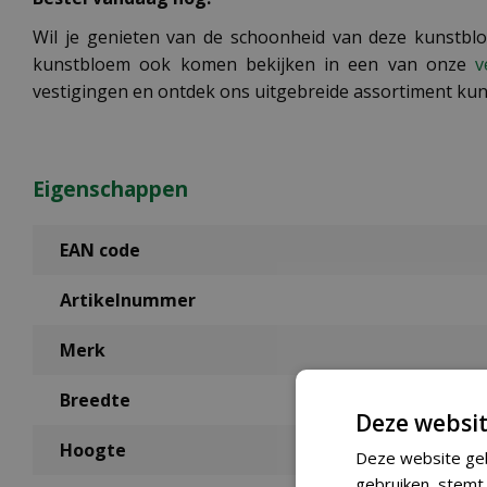
Wil je genieten van de schoonheid van deze kunstbl
kunstbloem ook komen bekijken in een van onze
v
vestigingen en ontdek ons uitgebreide assortiment ku
Eigenschappen
EAN code
Artikelnummer
Merk
Breedte
Deze websit
Hoogte
Deze website geb
gebruiken, stemt