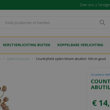
Over ons
Vestigi
KERSTVERLICHTING BUITEN
KOPPELBARE VERLICHTING
n
Zijden bloemen
Countryfield zijden bloem abutilon 104 cm goud
Dit product heef
COUNT
ABUTI
€
14
,