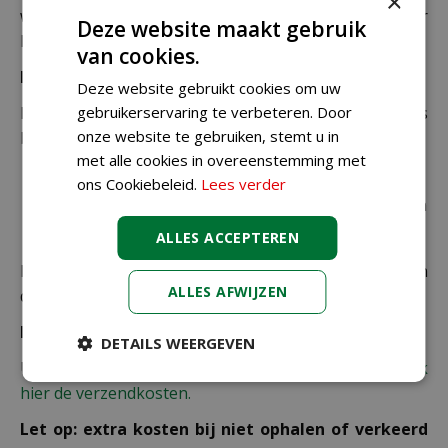
×
werkdagen. Deze bezorgtijd geldt zowel voor
Deze website maakt gebruik
Nederland als België.
van cookies.
Bezorgkosten Nederland:
Deze website gebruikt cookies om uw
gebruikerservaring te verbeteren. Door
Bestellingen van € 49,95 of meer verzenden wij gratis
onze website te gebruiken, stemt u in
binnen Nederland.
met alle cookies in overeenstemming met
€ 6,99 voor bestellingen onder € 49,95 voor de
ons Cookiebeleid.
Lees verder
rest van de producten die via pakketpost worden
verzonden.
ALLES ACCEPTEREN
De juiste verzendkosten worden in de laatste stap van
ALLES AFWIJZEN
de winkelwagen berekend.
Bezorgkosten overige landen:
DETAILS WEERGEVEN
Uiteraard verzenden wij ook buiten Nederland,
bekijk
hier de verzendkosten.
Let op: extra kosten bij niet ophalen of verkeerd