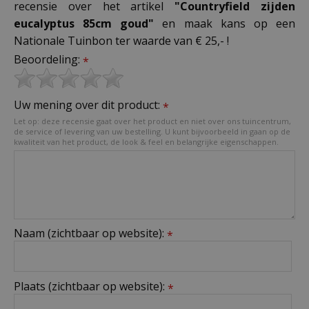
recensie over het artikel
"Countryfield zijden
eucalyptus 85cm goud"
en maak kans op een
Nationale Tuinbon ter waarde van € 25,- !
Beoordeling:
*
Uw mening over dit product:
*
Let op: deze recensie gaat over het product en niet over ons tuincentrum,
de service of levering van uw bestelling. U kunt bijvoorbeeld in gaan op de
kwaliteit van het product, de look & feel en belangrijke eigenschappen.
Naam (zichtbaar op website):
*
Plaats (zichtbaar op website):
*