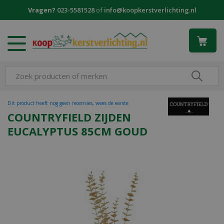
G
Vragen?
023-5581528
of
info@koopkerstverlichting.nl
a
n
a
a
r
c
o
n
t
Dit product heeft nog geen recensies, wees de eerste
e
COUNTRYFIELD ZIJDEN
n
EUCALYPTUS 85CM GOUD
t