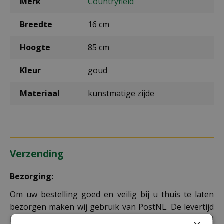
Merk
Countryfield
Breedte
16 cm
Hoogte
85 cm
Kleur
goud
Materiaal
kunstmatige zijde
Verzending
Bezorging:
Om uw bestelling goed en veilig bij u thuis te laten
bezorgen maken wij gebruik van PostNL. De levertijd
bedraagt doorgaans tussen de 1 en 2