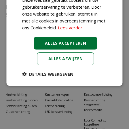
Neem gerust contact met ons op via
023-
gebruikerservaring te verbeteren. Door
onze website te gebruiken, stemt u in
5581528
of
info@koopkerstverlichting.nl
met alle cookies in overeenstemming met
ons Cookiebeleid.
Lees verder
ALLES ACCEPTEREN
ALLES AFWIJZEN
DETAILS WEERGEVEN
Kerstverlichting
Kerstballen kopen
Kerstboomverlichting
Kerstverlichting binnen
Kerstartikelen online
Kerstverlichting
vlaggenmast
Kerstverlichting buiten
Kerstversiering
Kerstdecoratie
Clusterverlichting
LED kerstverlichting
Luca Connect xp
koppelbare
kerstverlichting