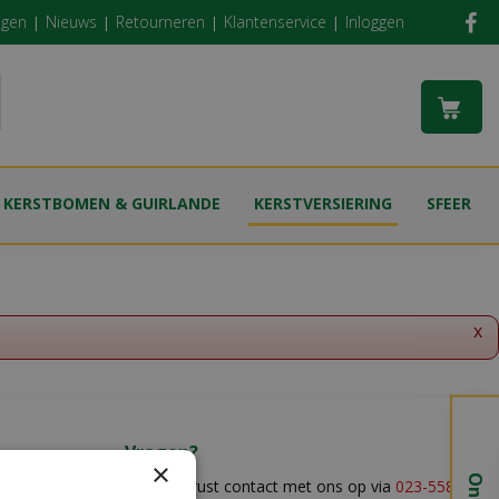
ngen
Nieuws
Retourneren
Klantenservice
Inloggen
KERSTBOMEN & GUIRLANDE
KERSTVERSIERING
SFEER
x
Vragen?
×
Neem gerust contact met ons op via
023-5581528