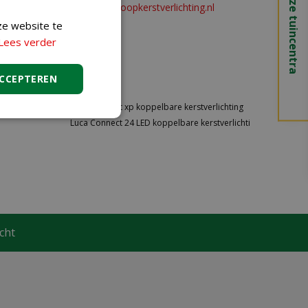
Onze tuincentra
of
info@koopkerstverlichting.nl
ze website te
Lees verder
ACCEPTEREN
Luca Connect xp koppelbare kerstverlichting
Luca Connect 24 LED koppelbare kerstverlichti
cht