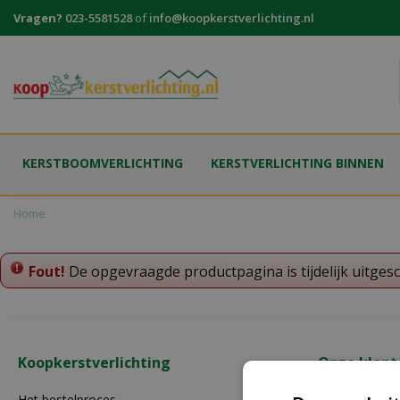
Ga
Vragen?
023-5581528
of
info@koopkerstverlichting.nl
naar
content
KERSTBOOMVERLICHTING
KERSTVERLICHTING BINNEN
Home
Fout!
De opgevraagde productpagina is tijdelijk uitges
Koopkerstverlichting
Onze klant
Het bestelproces
Contact opn