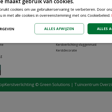
e maakt gebruik van cookies.
reden?
ruikt cookies om uw gebruikerservaring te verbeteren. Door on
 u in met alle cookies in overeenstemming met ons Cookiebeleid.
ERGEVEN
ALLES AFWIJZEN
ALLES 
n
Kerstboomverlichting
ine
Kerstverlichting vlaggenmast
Kerstdecoratie
ng
opKerstverlichting ©
Green Solutions
|
Tuincentrum Overzi