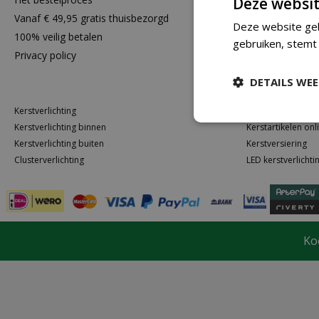
Deze websit
Vanaf € 49,95 gratis thuisbezorgd
Toch niet tev
Deze website geb
100% veilig betalen
gebruiken, stemt
Privacy policy
DETAILS WE
Kerstverlichting
Kerstballen kope
Kerstverlichting binnen
Kerstartikelen onl
Kerstverlichting buiten
Kerstversiering
Clusterverlichting
LED kerstverlichti
Ko