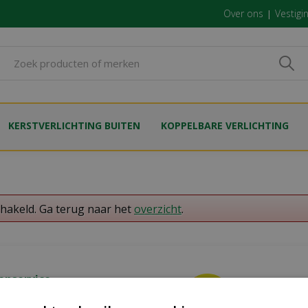
Over ons
Vestigi
KERSTVERLICHTING BUITEN
KOPPELBARE VERLICHTING
chakeld. Ga terug naar het
overzicht
.
enservice
emen