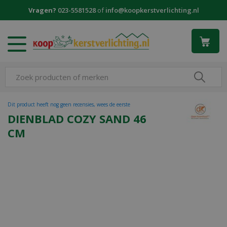
G
Vragen?
023-5581528
of
info@koopkerstverlichting.nl
a
n
a
a
r
c
o
n
t
Dit product heeft nog geen recensies, wees de eerste
e
DIENBLAD COZY SAND 46
n
CM
t