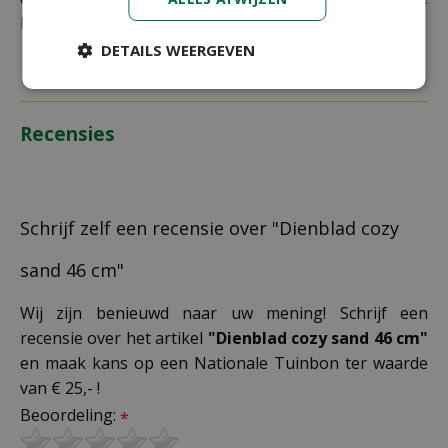
bestelling plaatst.
DETAILS WEERGEVEN
Recensies
Schrijf zelf een recensie over "Dienblad cozy
sand 46 cm"
Wij zijn benieuwd naar uw mening! Schrijf een
recensie over het artikel
"Dienblad cozy sand 46 cm"
en maak kans op een Nationale Tuinbon ter waarde
van € 25,- !
Beoordeling:
*