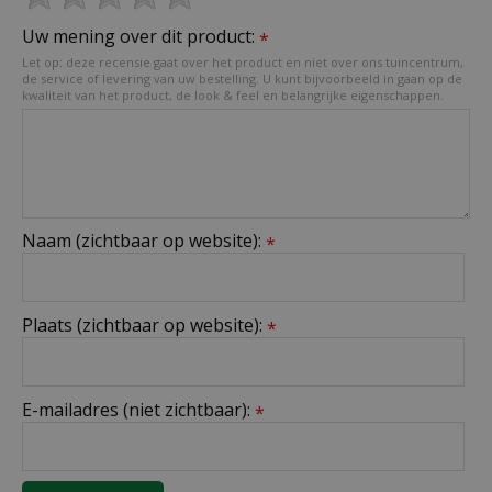
Uw mening over dit product:
*
Let op: deze recensie gaat over het product en niet over ons tuincentrum,
de service of levering van uw bestelling. U kunt bijvoorbeeld in gaan op de
kwaliteit van het product, de look & feel en belangrijke eigenschappen.
Naam (zichtbaar op website):
*
Plaats (zichtbaar op website):
*
E-mailadres (niet zichtbaar):
*