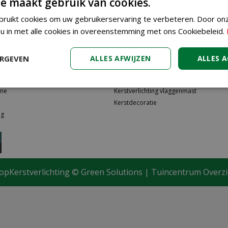
e maakt gebruik van cookies.
reden?
ruikt cookies om uw gebruikerservaring te verbeteren. Door on
 u in met alle cookies in overeenstemming met ons Cookiebeleid.
ERGEVEN
ALLES AFWIJZEN
ALLES 
n
Kerstboomverlichting
ine
Kerstverlichting vlaggenmast
Kerstdecoratie
ng
opKerstverlichting ©
Green Solutions
|
Tuincentrum Overzi