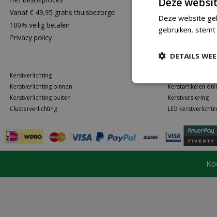
Deze websit
Vanaf € 49,95 gratis thuisbezorgd
Toch niet tev
Deze website geb
100% veilig betalen
gebruiken, stemt
Privacy policy
DETAILS WE
Kerstverlichting
Kerstballen kope
Kerstverlichting binnen
Kerstartikelen onl
Kerstverlichting buiten
Kerstversiering
Clusterverlichting
LED kerstverlichti
Ko