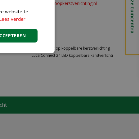
Onze tuincentra
of
info@koopkerstverlichting.nl
ze website te
Lees verder
ACCEPTEREN
Luca Connect xp koppelbare kerstverlichting
Luca Connect 24 LED koppelbare kerstverlichti
cht