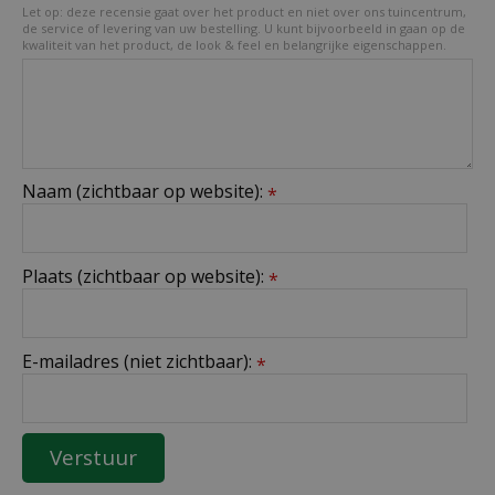
Let op: deze recensie gaat over het product en niet over ons tuincentrum,
de service of levering van uw bestelling. U kunt bijvoorbeeld in gaan op de
kwaliteit van het product, de look & feel en belangrijke eigenschappen.
Naam (zichtbaar op website):
*
Plaats (zichtbaar op website):
*
E-mailadres (niet zichtbaar):
*