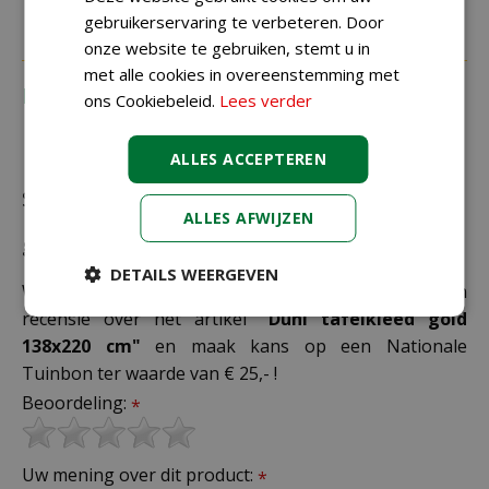
gebruikerservaring te verbeteren. Door
onze website te gebruiken, stemt u in
met alle cookies in overeenstemming met
Recensies
ons Cookiebeleid.
Lees verder
ALLES ACCEPTEREN
Schrijf zelf een recensie over "Duni tafelkleed
ALLES AFWIJZEN
gold 138x220 cm"
DETAILS WEERGEVEN
Wij zijn benieuwd naar uw mening! Schrijf een
recensie over het artikel
"Duni tafelkleed gold
138x220 cm"
en maak kans op een Nationale
Tuinbon ter waarde van € 25,- !
Beoordeling:
*
Uw mening over dit product:
*