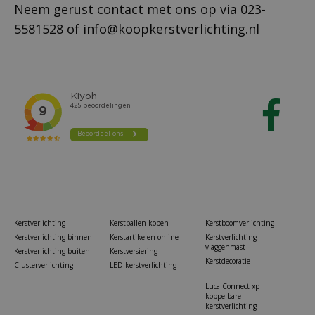
Neem gerust contact met ons op via
023-
5581528
of
info@koopkerstverlichting.nl
Kerstverlichting
Kerstballen kopen
Kerstboomverlichting
Kerstverlichting binnen
Kerstartikelen online
Kerstverlichting
vlaggenmast
Kerstverlichting buiten
Kerstversiering
Kerstdecoratie
Clusterverlichting
LED kerstverlichting
Luca Connect xp
koppelbare
kerstverlichting