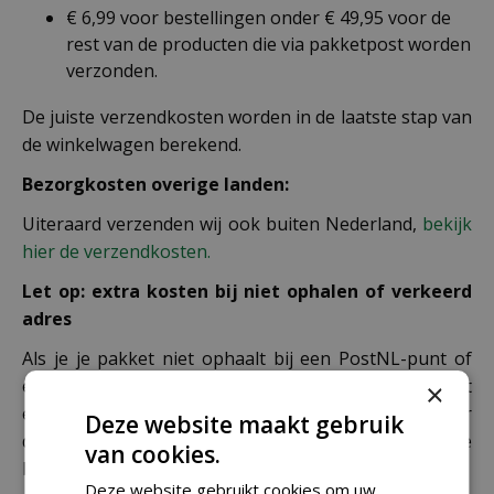
€ 6,99 voor bestellingen onder € 49,95 voor de
rest van de producten die via pakketpost worden
verzonden.
De juiste verzendkosten worden in de laatste stap van
de winkelwagen berekend.
Bezorgkosten overige landen:
Uiteraard verzenden wij ook buiten Nederland,
bekijk
hier de verzendkosten.
Let op: extra kosten bij niet ophalen of verkeerd
adres
Als je je pakket niet ophaalt bij een PostNL-punt of
een verkeerd afleveradres invult, zijn wij genoodzaakt
×
extra kosten in rekening te brengen. Controleer
Deze website maakt gebruik
daarom altijd goed je adresgegevens voordat je je
van cookies.
bestelling plaatst.
Deze website gebruikt cookies om uw