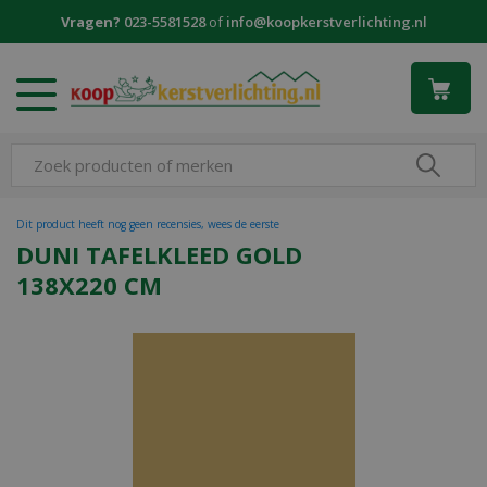
G
Vragen?
023-5581528
of
info@koopkerstverlichting.nl
a
n
a
a
r
c
o
n
t
Dit product heeft nog geen recensies, wees de eerste
e
DUNI TAFELKLEED GOLD
n
138X220 CM
t