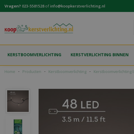
Ga
Vragen?
023-5581528
of
info@koopkerstverlichting.nl
naar
content
KERSTBOOMVERLICHTING
KERSTVERLICHTING BINNEN
Home
Producten
Kerstboomverlichting
Kerstboomverlichting 