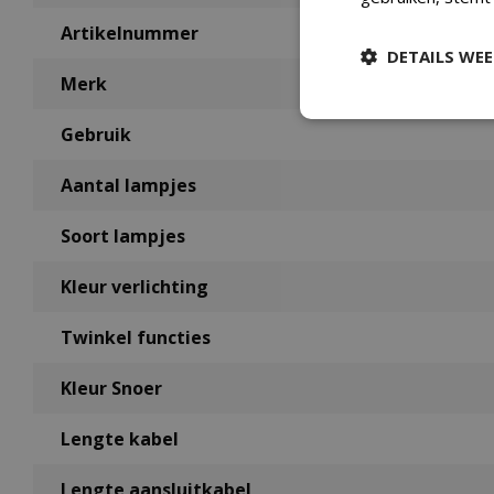
Artikelnummer
DETAILS WE
Merk
Gebruik
Aantal lampjes
Soort lampjes
Kleur verlichting
Twinkel functies
Kleur Snoer
Lengte kabel
Lengte aansluitkabel