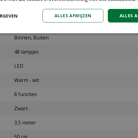
497121
ERGEVEN
ALLES AFWIJZEN
ALLES 
Lumineo - Durawise
Binnen, Buiten
48 lampjes
LED
Warm - wit
8 functies
Zwart
3,5 meter
50 cm