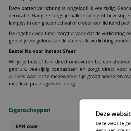
Deze batterijverlichting is ongelooflijk veelzijdig. Geb
decoratie. Hang ze langs je balkonrailing of bevestig z
lampjes in een glazen schaal of creëer een lichtend pad 
De ingebouwde timer zorgt ervoor dat de verlichting elk
geniet je zorgeloos van de sfeervolle verlichting zonde
Bestel Nu voor Instant Sfeer
Wil je je huis of tuin direct omtoveren tot een sfeerv
gebruik, veelzijdig toepasbaar en zorgt direct voo
winkels
waar onze medewerkers je graag adviseren over 
met deze prachtige verlichting.
Eigenschappen
Deze websit
Deze website geb
EAN code
gebruiken, stemt