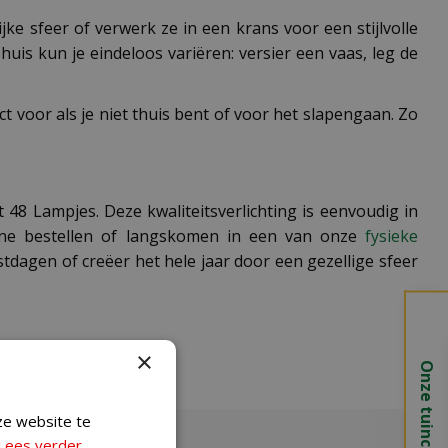
ijke sfeer of verwerk ze in een krans voor een stijlvolle
huis kun je eindeloos variëren: versier een vaas, leg de
t voor als je niet thuis bent of voor het slapengaan. Zo
 48 Lampjes. Deze kwaliteitsverlichting is eenvoudig in
nline bestellen of langskomen in een van onze
fysieke
dagen of creëer het hele jaar door een gezellige sfeer
×
Onze tuincentra
ze website te
Lees verder