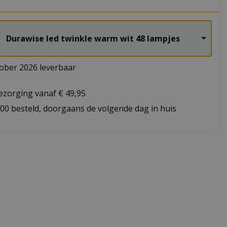
Durawise led twinkle warm wit 48 lampjes
ober 2026 leverbaar
bezorging vanaf € 49,95
:00 besteld, doorgaans de volgende dag in huis