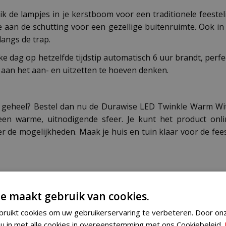
ruik de lampjes in je kerstboom voor een traditionele feestel
e aan de schutting voor een gezellige buitenruimte. Ook in 
langs de trap.
e dag op hetzelfde tijdstip automatisch 6 uur brandt, perfec
r aan het aan- en uitzetten te hoeven denken.
ol geheel? Bestel dan nu de Durawise LED Twinkle Warm Wit
r een warme, uitnodigende sfeer. Je kunt het product o
de mogelijkheden. Maak je huis en tuin klaar voor de feest
e maakt gebruik van cookies.
ruikt cookies om uw gebruikerservaring te verbeteren. Door on
8717427545756
 u in met alle cookies in overeenstemming met ons Cookiebeleid.