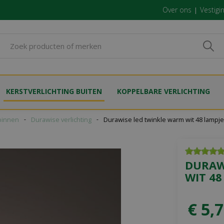
Over ons
Vestigi
KERSTVERLICHTING BUITEN
KOPPELBARE VERLICHTING
binnen
Durawise verlichting
Durawise led twinkle warm wit 48 lampj
DURAW
WIT 48
€
5
,
7