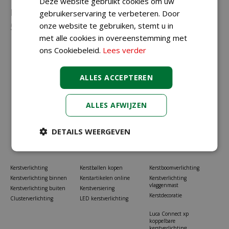
Deze website gebruikt cookies om uw
Neem gerust contact met ons op via
023-
gebruikerservaring te verbeteren. Door
onze website te gebruiken, stemt u in
5581528
of
info@koopkerstverlichting.nl
met alle cookies in overeenstemming met
ons Cookiebeleid.
Lees verder
ALLES ACCEPTEREN
ALLES AFWIJZEN
DETAILS WEERGEVEN
Kerstverlichting
Kerstballen kopen
Kerstboomverlichting
Kerstverlichting binnen
Kerstartikelen online
Kerstverlichting
vlaggenmast
Kerstverlichting buiten
Kerstversiering
Kerstdecoratie
Clusterverlichting
LED kerstverlichting
Luca Connect xp
koppelbare
kerstverlichting