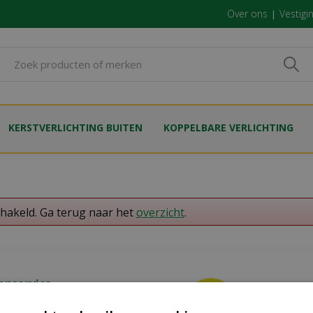
Over ons
Vestigi
KERSTVERLICHTING BUITEN
KOPPELBARE VERLICHTING
chakeld. Ga terug naar het
overzicht
.
enservice
emen