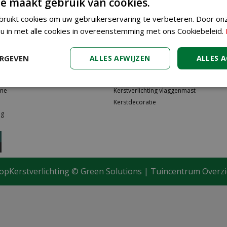
e maakt gebruik van cookies.
reden?
ruikt cookies om uw gebruikerservaring te verbeteren. Door on
 u in met alle cookies in overeenstemming met ons Cookiebeleid.
ERGEVEN
ALLES AFWIJZEN
ALLES 
n
Kerstboomverlichting
ine
Kerstverlichting vlaggenmast
Kerstdecoratie
ng
opKerstverlichting ©
Green Solutions
|
Tuincentrum Overzi