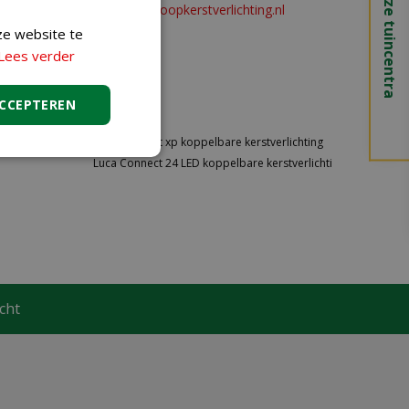
Onze tuincentra
of
info@koopkerstverlichting.nl
ze website te
Lees verder
ACCEPTEREN
Luca Connect xp koppelbare kerstverlichting
Luca Connect 24 LED koppelbare kerstverlichti
cht