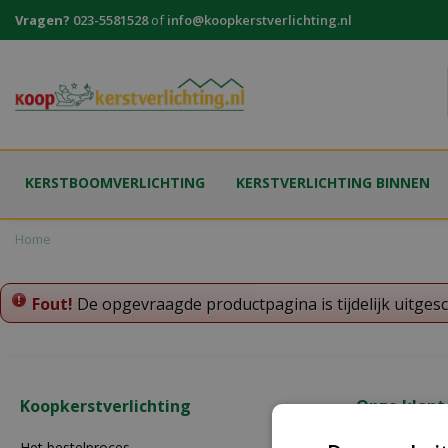
Ga
Vragen?
023-5581528
of
info@koopkerstverlichting.nl
naar
content
KERSTBOOMVERLICHTING
KERSTVERLICHTING BINNEN
Home
Fout!
De opgevraagde productpagina is tijdelijk uitges
Koopkerstverlichting
Onze klant
Het bestelproces
Contact opn