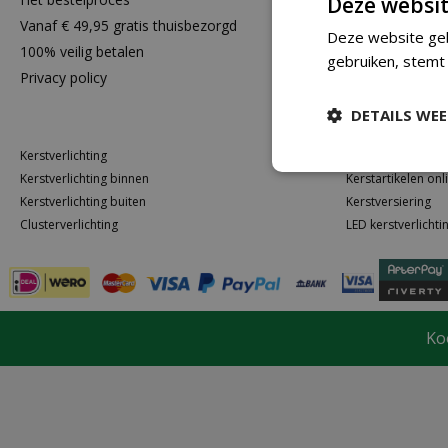
Deze websit
Vanaf € 49,95 gratis thuisbezorgd
Toch niet tev
Deze website geb
100% veilig betalen
gebruiken, stemt
Privacy policy
DETAILS WE
Kerstverlichting
Kerstballen kope
Kerstverlichting binnen
Kerstartikelen onl
Kerstverlichting buiten
Kerstversiering
Clusterverlichting
LED kerstverlichti
Ko