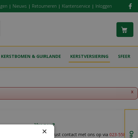
ngen
Nieuws
Retourneren
Klantenservice
Inloggen
KERSTBOMEN & GUIRLANDE
KERSTVERSIERING
SFEER
x
Vragen?
×
Neem gerust contact met ons op via
023-5581528