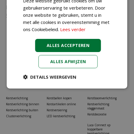
Deze website gebruikt cookies om uw
Neem gerust contact met ons op via
023-
gebruikerservaring te verbeteren. Door
onze website te gebruiken, stemt u in
5581528
of
info@koopkerstverlichting.nl
met alle cookies in overeenstemming met
ons Cookiebeleid.
Lees verder
ALLES ACCEPTEREN
ALLES AFWIJZEN
DETAILS WEERGEVEN
Kerstverlichting
Kerstballen kopen
Kerstboomverlichting
Kerstverlichting binnen
Kerstartikelen online
Kerstverlichting
vlaggenmast
Kerstverlichting buiten
Kerstversiering
Kerstdecoratie
Clusterverlichting
LED kerstverlichting
Luca Connect xp
koppelbare
kerstverlichting