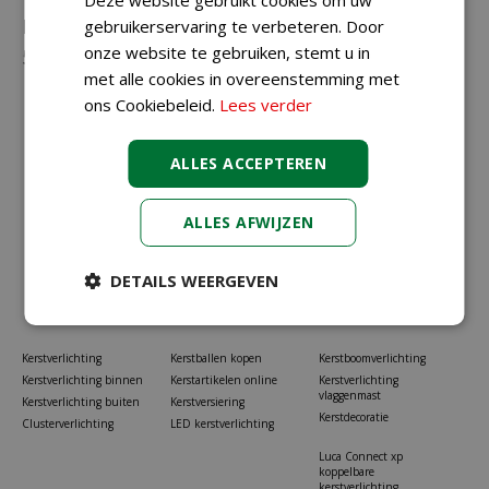
Neem gerust contact met ons op via
023-
gebruikerservaring te verbeteren. Door
onze website te gebruiken, stemt u in
5581528
of
info@koopkerstverlichting.nl
met alle cookies in overeenstemming met
ons Cookiebeleid.
Lees verder
ALLES ACCEPTEREN
ALLES AFWIJZEN
DETAILS WEERGEVEN
Kerstverlichting
Kerstballen kopen
Kerstboomverlichting
Kerstverlichting binnen
Kerstartikelen online
Kerstverlichting
vlaggenmast
Kerstverlichting buiten
Kerstversiering
Kerstdecoratie
Clusterverlichting
LED kerstverlichting
Luca Connect xp
koppelbare
kerstverlichting