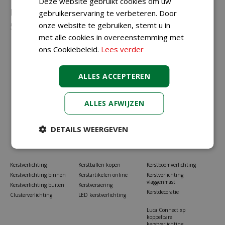
Deze website gebruikt cookies om uw
Neem gerust contact met ons op via
023-
gebruikerservaring te verbeteren. Door
onze website te gebruiken, stemt u in
5581528
of
info@koopkerstverlichting.nl
met alle cookies in overeenstemming met
ons Cookiebeleid.
Lees verder
ALLES ACCEPTEREN
ALLES AFWIJZEN
DETAILS WEERGEVEN
Kerstverlichting
Kerstballen kopen
Kerstboomverlichting
Kerstverlichting binnen
Kerstartikelen online
Kerstverlichting
vlaggenmast
Kerstverlichting buiten
Kerstversiering
Kerstdecoratie
Clusterverlichting
LED kerstverlichting
Luca Connect xp
koppelbare
kerstverlichting