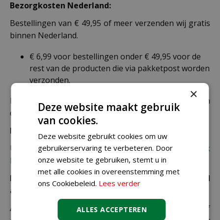
Bezorgkosten Nederland:
Bestellingen van € 49,95 of meer verzenden wij gratis
binnen Nederland.
€ 6,99 voor bestellingen onder € 49,95 voor de
rest van de producten die via pakketpost worden
verzonden.
×
De juiste verzendkosten worden in de laatste stap van
Deze website maakt gebruik
de winkelwagen berekend.
van cookies.
Bezorgkosten overige landen:
Deze website gebruikt cookies om uw
gebruikerservaring te verbeteren. Door
Uiteraard verzenden wij ook buiten Nederland,
bekijk
onze website te gebruiken, stemt u in
hier de verzendkosten.
met alle cookies in overeenstemming met
Let op: extra kosten bij niet ophalen of verkeerd
ons Cookiebeleid.
Lees verder
adres
Als je je pakket niet ophaalt bij een PostNL-punt of
ALLES ACCEPTEREN