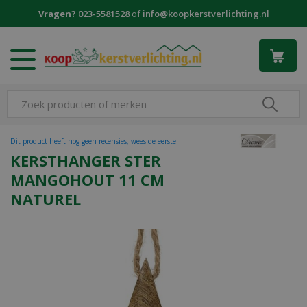
G
Vragen?
023-5581528
of
info@koopkerstverlichting.nl
a
n
a
a
r
c
o
n
t
Dit product heeft nog geen recensies, wees de eerste
e
KERSTHANGER STER
n
MANGOHOUT 11 CM
t
NATUREL