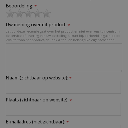
Beoordeling:
*
Uw mening over dit product:
*
Let op: deze recensie gaat over het product en niet over ons tuincentrum,
de service of levering van uw bestelling. U kunt bijvoorbeeld in gaan op de
kwaliteit van het product, de look & feel en belangrijke eigenschappen.
Naam (zichtbaar op website):
*
Plaats (zichtbaar op website):
*
E-mailadres (niet zichtbaar):
*