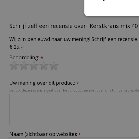
Schrijf zelf een recensie over "Kerstkrans mix 
Wij zijn benieuwd naar uw mening! Schrijf een recensie 
€ 25,- !
Beoordeling:
*
Uw mening over dit product:
*
Let op: deze recensie gaat over het product en niet over ons tuincentrum, de 
Naam (zichtbaar op website):
*