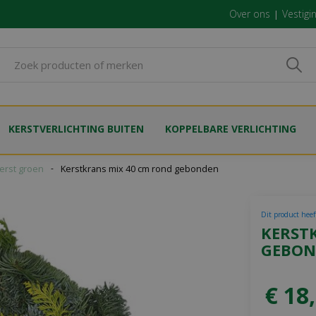
Over ons
Vestigi
KERSTVERLICHTING BUITEN
KOPPELBARE VERLICHTING
erst groen
Kerstkrans mix 40 cm rond gebonden
Dit product heef
KERST
GEBON
€
18
,