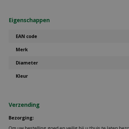
Eigenschappen
EAN code
Merk
Diameter
Kleur
Verzending
Bezorging:
Om uw bestelling goed en veilig bij u thuis te laten b