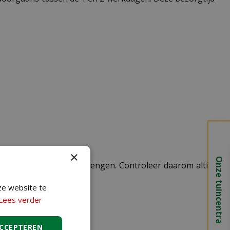
×
Onze tuincentra
 kosten in rekening te brengen. Controleer daarom altijd
ze website te
Lees verder
ACCEPTEREN