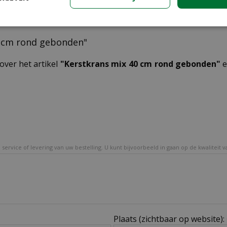
40 cm rond gebonden"
over het artikel
"Kerstkrans mix 40 cm rond gebonden"
e
service of levering van uw bestelling. U kunt bijvoorbeeld in gaan op de kwaliteit 
Plaats (zichtbaar op website):