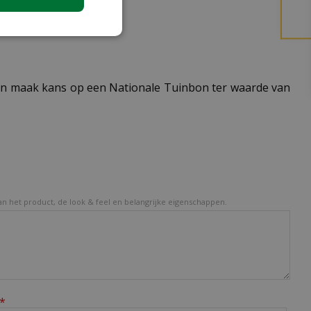
n maak kans op een Nationale Tuinbon ter waarde van
van het product, de look & feel en belangrijke eigenschappen.
*