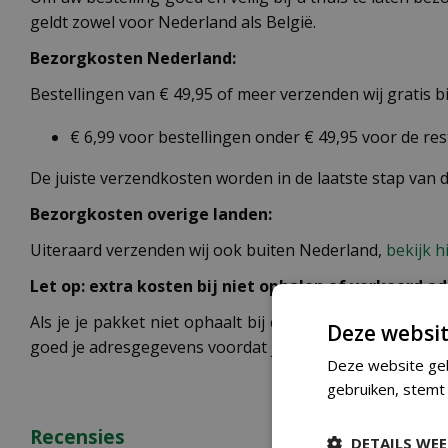
geldt zowel voor Nederland als België.
Bezorgkosten Nederland:
Bestellingen van € 49,95 of meer verzenden wij gratis 
€ 6,99 voor bestellingen onder € 49,95 voor de re
De juiste verzendkosten worden in de laatste stap van
Bezorgkosten overige landen:
Uiteraard verzenden wij ook buiten Nederland,
bekijk h
Let op: extra kosten bij niet ophalen of verkeerd ad
Als je je pakket niet ophaalt bij een PostNL-punt of ee
Deze websit
goed je adresgegevens voordat je je bestelling plaatst.
Deze website geb
gebruiken, stemt
Recensies
DETAILS WE