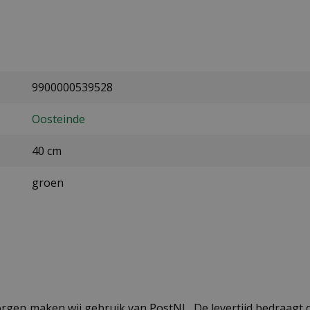
9900000539528
Oosteinde
40 cm
groen
ezorgen maken wij gebruik van PostNL. De levertijd bedraag