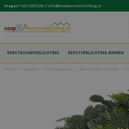
Ga
Vragen?
023-5581528
of
info@koopkerstverlichting.nl
naar
content
KERSTBOOMVERLICHTING
KERSTVERLICHTING BINNEN
Home
Producten
Kerstversiering
Kerst hobby materialen
K