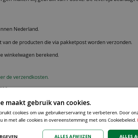
binnen Nederland.
st van de producten die via pakketpost worden verzonden.
 de winkelwagen berekend.
ier de verzendkosten.
res
n verkeerd afleveradres invult, zijn wij genoodzaakt extra
e maakt gebruik van cookies.
ruikt cookies om uw gebruikerservaring te verbeteren. Door on
 u in met alle cookies in overeenstemming met ons Cookiebeleid.
ERGEVEN
ALLES AFWIJZEN
ALLES 