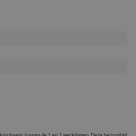
t doorgaans tussen de 1 en 2 werkdagen. Deze bezorgtijd