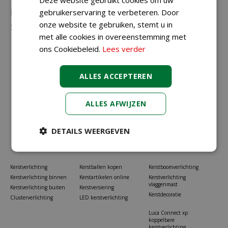
Neem gerust contact met ons op via
023-
gebruikerservaring te verbeteren. Door
onze website te gebruiken, stemt u in
5581528
of
info@koopkerstverlichting.nl
met alle cookies in overeenstemming met
ons Cookiebeleid.
Lees verder
ALLES ACCEPTEREN
ALLES AFWIJZEN
DETAILS WEERGEVEN
Kerstverlichting
Kerstballen kopen
Kerstboomverlichting
Kerstverlichting binnen
Kerstartikelen online
Kerstverlichting
vlaggenmast
Kerstverlichting buiten
Kerstversiering
Kerstdecoratie
Clusterverlichting
LED kerstverlichting
Luca Connect xp
koppelbare
kerstverlichting