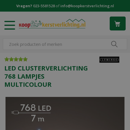
G
Vragen?
023-5581528
of
info@koopkerstverlichting.nl
a
n
a
a
r
c
o
n
t
e
LED CLUSTERVERLICHTING
n
768 LAMPJES
t
MULTICOLOUR