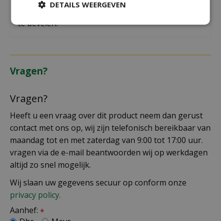
DETAILS WEERGEVEN
helder licht en is goed regelbaar. Is een ieder aan
te bevelen.
Vragen?
Vragen?
Heeft u een vraag over dit product neem dan gerust
contact met ons op, wij zijn telefonisch bereikbaar van
maandag tot en met zaterdag van 9:00 tot 17:00 uur.
vragen via de e-mail beantwoorden wij op werkdagen
altijd zo snel mogelijk.
Wij slaan uw gegevens secuur op conform onze
privacy policy.
Aanhef:
*