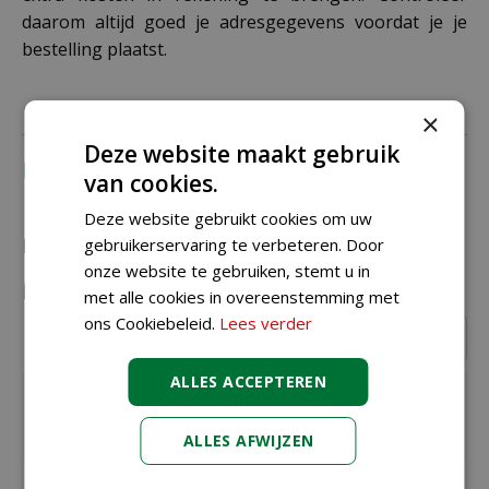
daarom altijd goed je adresgegevens voordat je je
bestelling plaatst.
×
Deze website maakt gebruik
Recensies
van cookies.
Deze website gebruikt cookies om uw
Recensies over "Led Clusterverlichting 768
gebruikerservaring te verbeteren. Door
onze website te gebruiken, stemt u in
lampjes multicolour"
met alle cookies in overeenstemming met
ons Cookiebeleid.
Lees verder
Schrijf een recensie
ALLES ACCEPTEREN
Geschreven door
Leco1Leo
uit
Rotterdam Hoogvliet op
11-12-16
ALLES AFWIJZEN
Is qua prijs/kwaliteit een goed product. Zeer