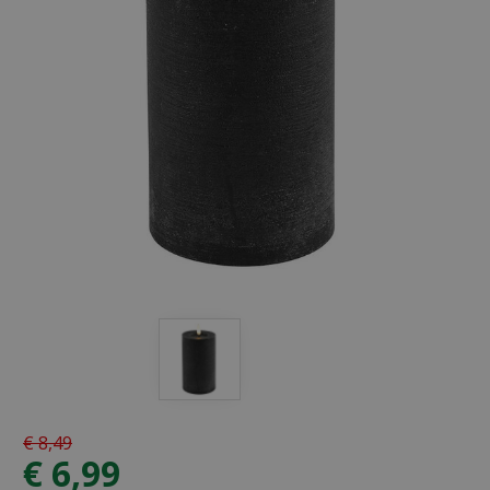
€
8
,
49
€
6
,
99