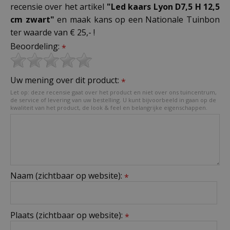
recensie over het artikel
"Led kaars Lyon D7,5 H 12,5
cm zwart"
en maak kans op een Nationale Tuinbon
ter waarde van € 25,- !
Beoordeling:
*
Uw mening over dit product:
*
Let op: deze recensie gaat over het product en niet over ons tuincentrum,
de service of levering van uw bestelling. U kunt bijvoorbeeld in gaan op de
kwaliteit van het product, de look & feel en belangrijke eigenschappen.
Naam (zichtbaar op website):
*
Plaats (zichtbaar op website):
*