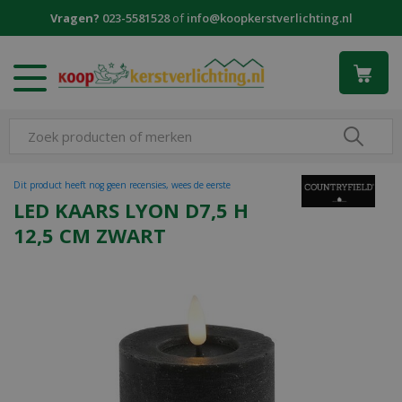
G
Vragen?
023-5581528
of
info@koopkerstverlichting.nl
a
n
a
a
r
c
o
n
t
Dit product heeft nog geen recensies, wees de eerste
e
LED KAARS LYON D7,5 H
n
12,5 CM ZWART
t