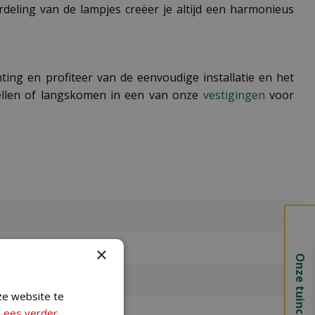
deling van de lampjes creëer je altijd een harmonieus
hting en profiteer van de eenvoudige installatie en het
stellen of langskomen in een van onze
vestigingen
voor
×
Onze tuincentra
ze website te
Lees verder