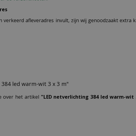
res
n verkeerd afleveradres invult, zijn wij genoodzaakt extra
g 384 led warm-wit 3 x 3 m"
e over het artikel
"LED netverlichting 384 led warm-wit 