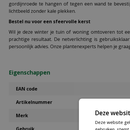
gordijnroede te hangen of tegen een wand te bevestig
lichtbeeld zonder kale plekken.
Bestel nu voor een sfeervolle kerst
Wil je deze winter je tuin of woning omtoveren tot een
prachtige resultaat. De netverlichting is gebruikskla
persoonlijk advies. Onze plantenexperts helpen je graag
Eigenschappen
EAN code
Artikelnummer
Deze websit
Merk
Deze website geb
Gebruik
gebruiken, stemt