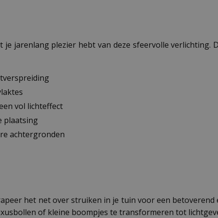
e jarenlang plezier hebt van deze sfeervolle verlichting. D
htverspreiding
laktes
en vol lichteffect
e plaatsing
ere achtergronden
Drapeer het net over struiken in je tuin voor een betoverend e
usbollen of kleine boompjes te transformeren tot lichtgev