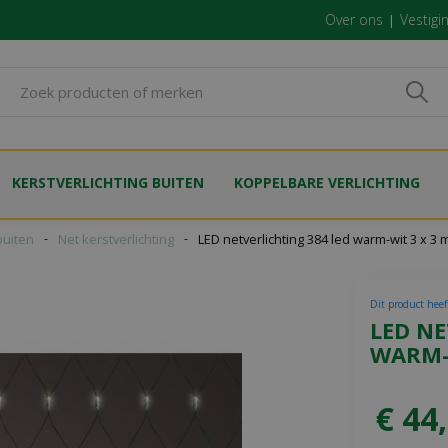
Over ons
Vestigi
KERSTVERLICHTING BUITEN
KOPPELBARE VERLICHTING
buiten
Net kerstverlichting
LED netverlichting 384 led warm-wit 3 x 3 
Dit product heef
LED NE
WARM-
€
44
,