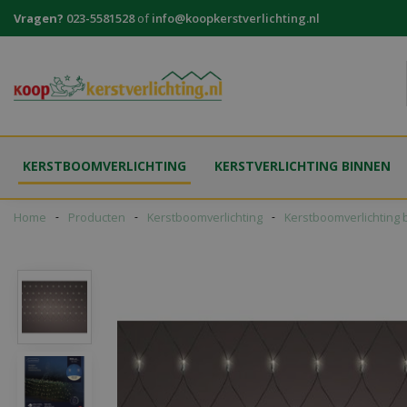
Ga
Vragen?
023-5581528
of
info@koopkerstverlichting.nl
naar
content
KERSTBOOMVERLICHTING
KERSTVERLICHTING BINNEN
Home
Producten
Kerstboomverlichting
Kerstboomverlichting 