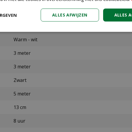
384 lampjes
ERGEVEN
ALLES AFWIJZEN
ALLES 
LED
Warm - wit
3 meter
3 meter
Zwart
5 meter
13 cm
8 uur