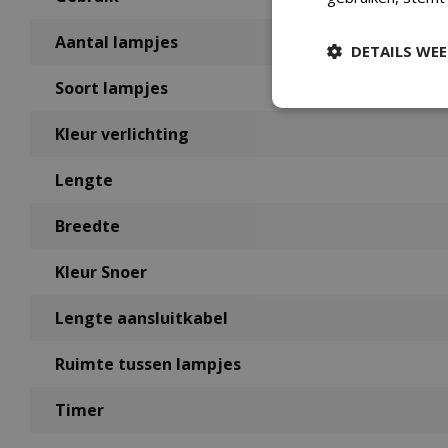
Aantal lampjes
DETAILS WE
Soort lampjes
Kleur verlichting
Lengte
Breedte
Kleur Snoer
Lengte aansluitkabel
Ruimte tussen lampjes
Timer