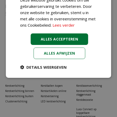
Neem gerust contact met ons op via
023-
gebruikerservaring te verbeteren. Door
onze website te gebruiken, stemt u in
5581528
of
info@koopkerstverlichting.nl
met alle cookies in overeenstemming met
ons Cookiebeleid.
Lees verder
ALLES ACCEPTEREN
ALLES AFWIJZEN
DETAILS WEERGEVEN
Kerstverlichting
Kerstballen kopen
Kerstboomverlichting
Kerstverlichting binnen
Kerstartikelen online
Kerstverlichting
vlaggenmast
Kerstverlichting buiten
Kerstversiering
Kerstdecoratie
Clusterverlichting
LED kerstverlichting
Luca Connect xp
koppelbare
kerstverlichting