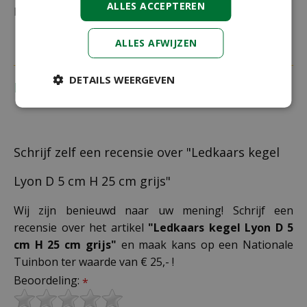
ALLES ACCEPTEREN
bestelling plaatst.
ALLES AFWIJZEN
DETAILS WEERGEVEN
Recensies
Schrijf zelf een recensie over "Ledkaars kegel
Lyon D 5 cm H 25 cm grijs"
Wij zijn benieuwd naar uw mening! Schrijf een
recensie over het artikel
"Ledkaars kegel Lyon D 5
cm H 25 cm grijs"
en maak kans op een Nationale
Tuinbon ter waarde van € 25,- !
Beoordeling:
*