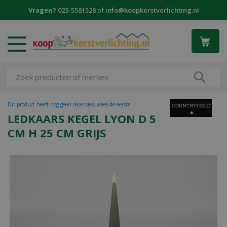
G
Vragen?
023-5581528
of
info@koopkerstverlichting.nl
a
n
a
a
r
c
o
n
t
Dit product heeft nog geen recensies, wees de eerste
e
LEDKAARS KEGEL LYON D 5
n
CM H 25 CM GRIJS
t