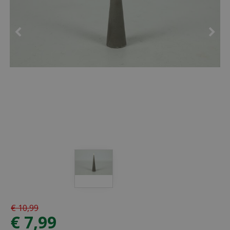
€
10
,
99
€
7
,
99