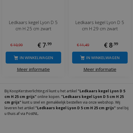
Ledkaars kegel Lyon D 5
Ledkaars kegel Lyon D 5
cm H 25 cm zwart
cm H 29 cm zwart
€
7
,
99
€
8
,
99
€
10
,
99
€
11
,
49
IN WINKELWAGEN
IN WINKELWAGEN
Meer informatie
Meer informatie
Bij KoopKerstverlichting.nl kunt u het artikel
"Ledkaars kegel Lyon D 5
cm H 25 cm grijs"
online kopen.
"Ledkaars kegel Lyon D 5 cm H 25
cm grijs"
kunt u snel en gemakkelijk bestellen via onze webshop. Wij
leveren het artikel
"Ledkaars kegel Lyon D 5 cm H 25 cm grijs"
snel bij
u thuis af via PostNL.