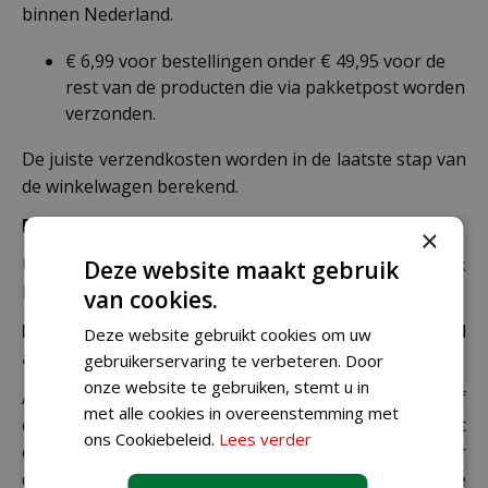
binnen Nederland.
€ 6,99 voor bestellingen onder € 49,95 voor de
rest van de producten die via pakketpost worden
verzonden.
De juiste verzendkosten worden in de laatste stap van
de winkelwagen berekend.
Bezorgkosten overige landen:
×
Uiteraard verzenden wij ook buiten Nederland,
bekijk
Deze website maakt gebruik
hier de verzendkosten.
van cookies.
Let op: extra kosten bij niet ophalen of verkeerd
Deze website gebruikt cookies om uw
adres
gebruikerservaring te verbeteren. Door
onze website te gebruiken, stemt u in
Als je je pakket niet ophaalt bij een PostNL-punt of
met alle cookies in overeenstemming met
een verkeerd afleveradres invult, zijn wij genoodzaakt
ons Cookiebeleid.
Lees verder
extra kosten in rekening te brengen. Controleer
daarom altijd goed je adresgegevens voordat je je