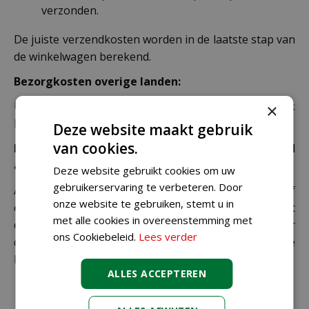
verzonden.
De juiste verzendkosten worden in de laatste stap van
de winkelwagen berekend.
Bezorgkosten overige landen:
Uiteraard verzenden wij ook buiten Nederland,
bekijk
×
hier de verzendkosten.
Deze website maakt gebruik
van cookies.
Let op: extra kosten bij niet ophalen of verkeerd
adres
Deze website gebruikt cookies om uw
gebruikerservaring te verbeteren. Door
Als je je pakket niet ophaalt bij een PostNL-punt of
onze website te gebruiken, stemt u in
een verkeerd afleveradres invult, zijn wij genoodzaakt
met alle cookies in overeenstemming met
extra kosten in rekening te brengen. Controleer
ons Cookiebeleid.
Lees verder
daarom altijd goed je adresgegevens voordat je je
bestelling plaatst.
ALLES ACCEPTEREN