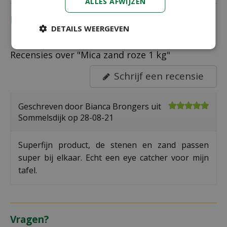
ALLES AFWIJZEN
Recensies
DETAILS WEERGEVEN
Recensies over "Mica zand roze 1 kg"
Schrijf een recensie
Geschreven door
Bianca Brongers
uit
Sommelsdijk op
28-08-21
Superfijn product, de stenen en zand passen
super bij elkaar. Echt een eye catcher voor mijn
tafel.
Vragen?