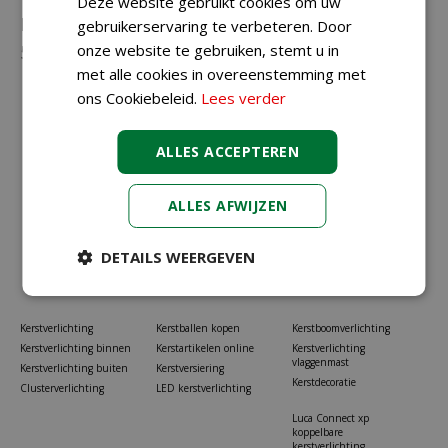
Deze website gebruikt cookies om uw
Neem gerust contact met ons op via
023-
gebruikerservaring te verbeteren. Door
onze website te gebruiken, stemt u in
5581528
of
info@koopkerstverlichting.nl
met alle cookies in overeenstemming met
ons Cookiebeleid.
Lees verder
ALLES ACCEPTEREN
ALLES AFWIJZEN
DETAILS WEERGEVEN
Kerstverlichting
Kerstballen kopen
Kerstboomverlichting
Kerstverlichting binnen
Kerstartikelen online
Kerstverlichting
vlaggenmast
Kerstverlichting buiten
Kerstversiering
Kerstdecoratie
Clusterverlichting
LED kerstverlichting
Luca Connect xp
koppelbare
kerstverlichting