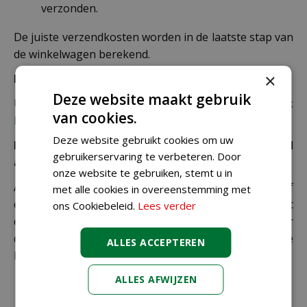
verzonden.
De juiste verzendkosten worden in de laatste stap van
de winkelwagen berekend.
×
Bezorgkosten overige landen:
Deze website maakt gebruik
Uiteraard verzenden wij ook buiten Nederland,
bekijk
van cookies.
hier de verzendkosten.
Deze website gebruikt cookies om uw
Let op: extra kosten bij niet ophalen of verkeerd
gebruikerservaring te verbeteren. Door
adres
onze website te gebruiken, stemt u in
Als je je pakket niet ophaalt bij een PostNL-punt of
met alle cookies in overeenstemming met
een verkeerd afleveradres invult, zijn wij genoodzaakt
ons Cookiebeleid.
Lees verder
extra kosten in rekening te brengen. Controleer
daarom altijd goed je adresgegevens voordat je je
ALLES ACCEPTEREN
bestelling plaatst.
ALLES AFWIJZEN