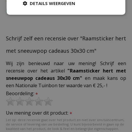
DETAILS WEERGEVEN
Recensies
Schrijf zelf een recensie over "Raamsticker hert
met sneeuwpop cadeaus 30x30 cm"
Wij zijn benieuwd naar uw mening! Schrijf een
recensie over het artikel
"Raamsticker hert met
sneeuwpop cadeaus 30x30 cm"
en maak kans op
een Nationale Tuinbon ter waarde van € 25,- !
Beoordeling:
*
Uw mening over dit product:
*
Let op: deze recensie gaat over het product en niet over ons tuincentrum,
de service of levering van uw bestelling. U kunt bijvoorbeeld in gaan op de
kwaliteit van het product, de look & feel en belangrijke eigenschappen.