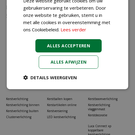
Deze website gebruikt cookies om uw
Neem gerust contact met ons op via
023-
gebruikerservaring te verbeteren. Door
onze website te gebruiken, stemt u in
5581528
of
info@koopkerstverlichting.nl
met alle cookies in overeenstemming met
ons Cookiebeleid.
Lees verder
ALLES ACCEPTEREN
ALLES AFWIJZEN
DETAILS WEERGEVEN
Kerstverlichting
Kerstballen kopen
Kerstboomverlichting
Kerstverlichting binnen
Kerstartikelen online
Kerstverlichting
vlaggenmast
Kerstverlichting buiten
Kerstversiering
Kerstdecoratie
Clusterverlichting
LED kerstverlichting
Luca Connect xp
koppelbare
kerstverlichting