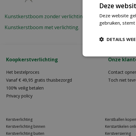
Deze websit
Deze website geb
Kunstkerstboom zonder verlichting.
gebruiken, stemt
Kunstkerstboom met verlichting.
DETAILS WE
Koopkerstverlichting
Onze klant
Het bestelproces
Contact opn
Vanaf € 49,95 gratis thuisbezorgd
Toch niet tev
100% veilig betalen
Privacy policy
Kerstverlichting
Kerstballen kope
Kerstverlichting binnen
Kerstartikelen onl
Kerstverlichting buiten
Kerstversiering