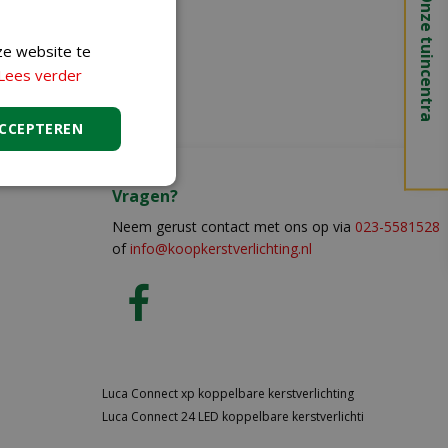
Onze tuincentra
ze website te
Lees verder
ACCEPTEREN
Vragen?
Neem gerust contact met ons op via
023-5581528
of
info@koopkerstverlichting.nl
Luca Connect xp koppelbare kerstverlichting
Luca Connect 24 LED koppelbare kerstverlichti