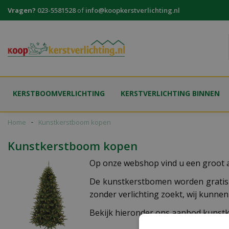
Ga
Vragen?
023-5581528
of
info@koopkerstverlichting.nl
naar
content
KERSTBOOMVERLICHTING
KERSTVERLICHTING BINNEN
Home
Kunstkerstboom kopen
Kunstkerstboom kopen
Op onze webshop vind u een groot 
De kunstkerstbomen worden gratis 
zonder verlichting zoekt, wij kunn
Bekijk hieronder ons aanbod kuns