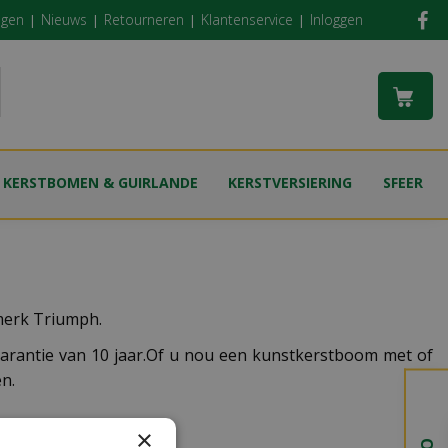
ngen
Nieuws
Retourneren
Klantenservice
Inloggen
KERSTBOMEN & GUIRLANDE
KERSTVERSIERING
SFEER
merk Triumph.
rantie van 10 jaar.Of u nou een kunstkerstboom met of
n.
×