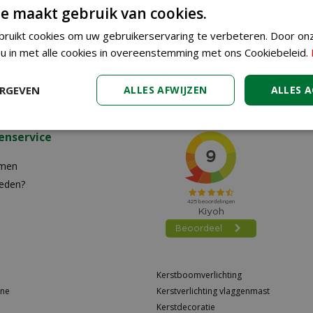
e maakt gebruik van cookies.
ruikt cookies om uw gebruikerservaring te verbeteren. Door on
 u in met alle cookies in overeenstemming met ons Cookiebeleid.
ERGEVEN
ALLES AFWIJZEN
ALLES 
enservice
emen
reden?
n
Kerstboomverlichting
ine
Kerstverlichting vlaggenmast
Kerstdecoratie