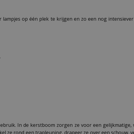
lampjes op één plek te krijgen en zo een nog intensiever c
r
in gebruik. In de kerstboom zorgen ze voor een gelijkmatige
el ze rond een trapleuning, drapeer ze over een schouw, ve