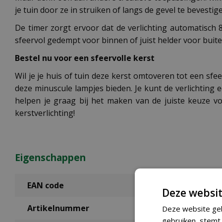
je tuin door ze in struiken of langs de gevel te bevestig
De timer zorgt ervoor dat de verlichting automatisch 8
sfeervol gedempt voor binnen of juist helder voor buite
Bestel nu voor een sfeervolle kerst
Wil je je huis of tuin deze kerst omtoveren tot een sfe
deze minuscule lampjes bieden. Je kunt de verlichting
helpen je graag bij het maken van de juiste keuze v
kerstverlichting!
Eigenschappen
EAN code
Deze websit
Artikelnummer
Deze website geb
gebruiken, stemt