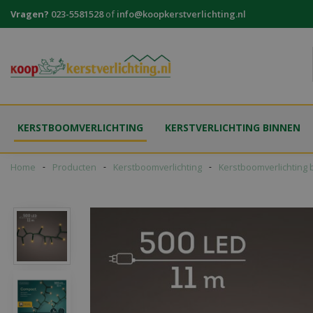
Ga
Vragen?
023-5581528
of
info@koopkerstverlichting.nl
naar
content
KERSTBOOMVERLICHTING
KERSTVERLICHTING BINNEN
Home
Producten
Kerstboomverlichting
Kerstboomverlichting 