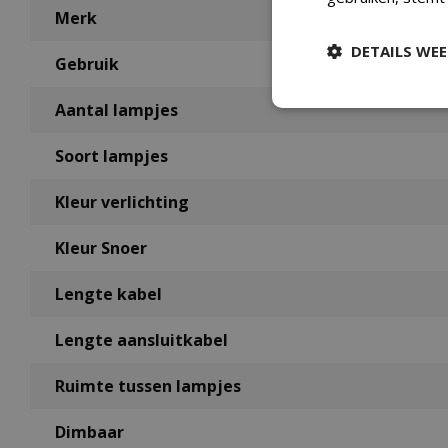
Merk
DETAILS WE
Gebruik
Aantal lampjes
Soort lampjes
Kleur verlichting
Kleur Snoer
Lengte kabel
Lengte aansluitkabel
Ruimte tussen lampjes
Dimbaar