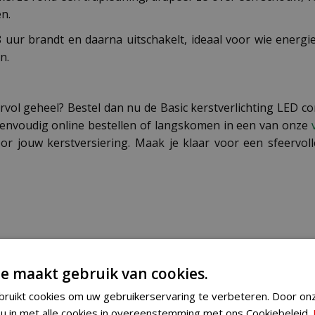
en.
 uur brandt en daarna uitschakelt, ideaal voor wie energi
n.
ervol geheel? Bestel dan nu de Basic kerstverlichting LED co
 eenvoudig online bestellen of langskomen in een van onze
oor jouw kerstversiering. Maak je klaar voor een sfeervo
8718533961089
e maakt gebruik van cookies.
495371
ruikt cookies om uw gebruikerservaring te verbeteren. Door on
 u in met alle cookies in overeenstemming met ons Cookiebeleid.