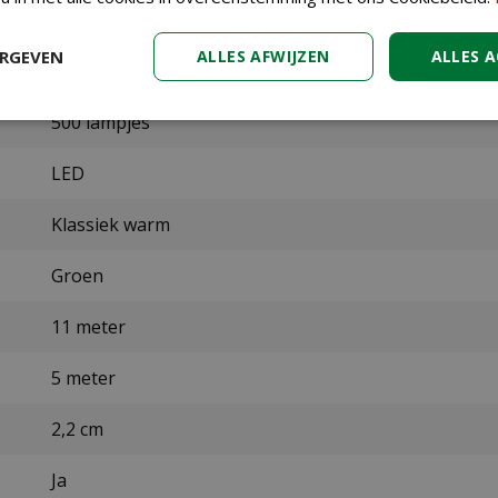
Lumineo
ERGEVEN
ALLES AFWIJZEN
ALLES 
Binnen, Buiten
500 lampjes
LED
Klassiek warm
Groen
11 meter
5 meter
2,2 cm
Ja