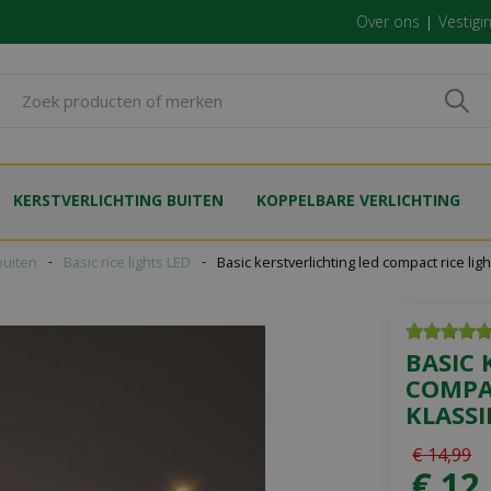
Over ons
Vestigi
KERSTVERLICHTING BUITEN
KOPPELBARE VERLICHTING
buiten
Basic rice lights LED
Basic kerstverlichting led compact rice lig
BASIC 
COMPAC
KLASSI
€
14
,
99
€
12
,