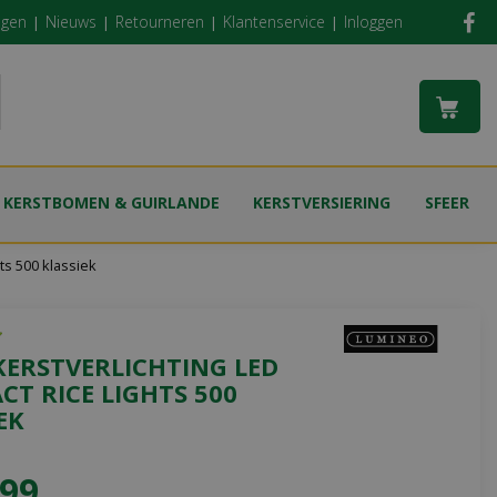
ngen
Nieuws
Retourneren
Klantenservice
Inloggen
KERSTBOMEN & GUIRLANDE
KERSTVERSIERING
SFEER
hts 500 klassiek
KERSTVERLICHTING LED
T RICE LIGHTS 500
EK
99