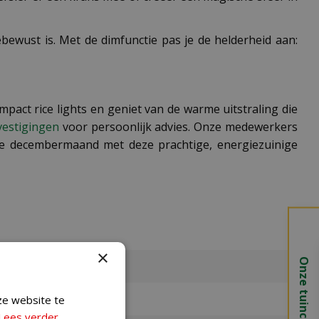
ebewust is. Met de dimfunctie pas je de helderheid aan:
mpact rice lights en geniet van de warme uitstraling die
vestigingen
voor persoonlijk advies. Onze medewerkers
lle decembermaand met deze prachtige, energiezuinige
×
Onze tuincentra
ze website te
Lees verder