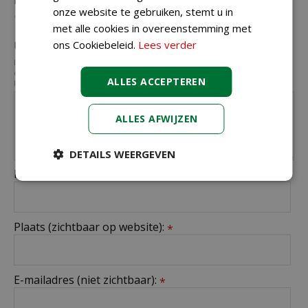
Beoordeling:
*
onze website te gebruiken, stemt u in
met alle cookies in overeenstemming met
ons Cookiebeleid.
Lees verder
Uw mening over dit product:
*
Let op: deze recensie gaat over het product en niet over ons tuincentrum,
de service of levering van uw bestelling. U kunt bijvoorbeeld in gaan op de
ALLES ACCEPTEREN
kwaliteit van het product, de look & feel en belangrijke eigenschappen.
ALLES AFWIJZEN
DETAILS WEERGEVEN
Naam (zichtbaar op website):
*
Plaats (zichtbaar op website):
*
E-mailadres (niet zichtbaar):
*