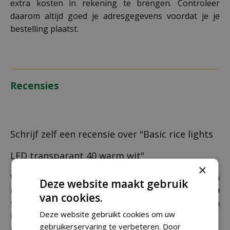
extra kosten in rekening te brengen. Controleer
daarom altijd goed je adresgegevens voordat je je
bestelling plaatst.
Recensies
Schrijf zelf een recensie over "Basic rice lights
LED transparant 40 warm wit"
×
Wij zijn benieuwd naar uw mening! Schrijf een
Deze website maakt gebruik
recensie over het artikel
"Basic rice lights LED
van cookies.
transparant 40 warm wit"
en maak kans op een
Deze website gebruikt cookies om uw
Nationale Tuinbon ter waarde van € 25,- !
gebruikerservaring te verbeteren. Door