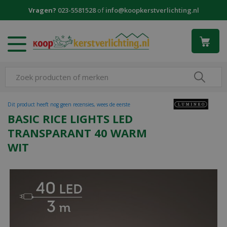
G
Vragen?
023-5581528
of
info@koopkerstverlichting.nl
a
n
a
a
r
c
o
n
t
Dit product heeft nog geen recensies, wees de eerste
e
BASIC RICE LIGHTS LED
n
TRANSPARANT 40 WARM
t
WIT